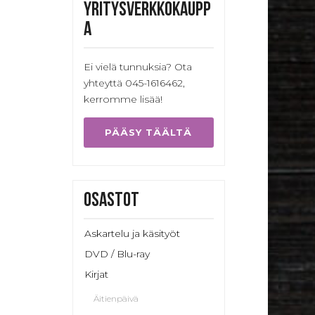
Yritysverkkokaupp
a
Ei vielä tunnuksia? Ota
yhteyttä 045-1616462,
kerromme lisää!
PÄÄSY TÄÄLTÄ
Osastot
Askartelu ja käsityöt
DVD / Blu-ray
Kirjat
Äitienpäivä