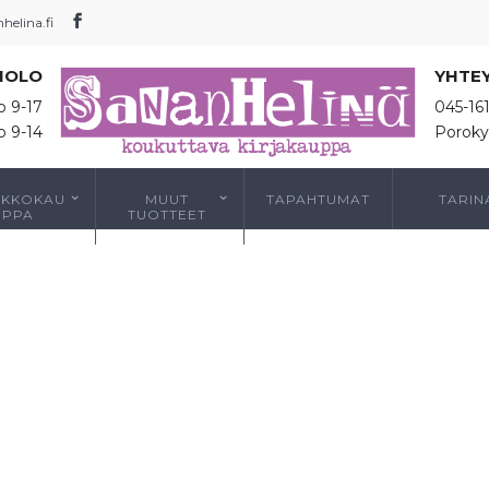
elina.fi
IOLO
YHTE
o 9-17
045-16
o 9-14
Poroky
RKKOKAU
MUUT
TAPAHTUMAT
TARIN
PPA
TUOTTEET