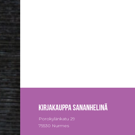
Kirjakauppa Sananhelinä
Porokylänkatu 29
75530 Nurmes