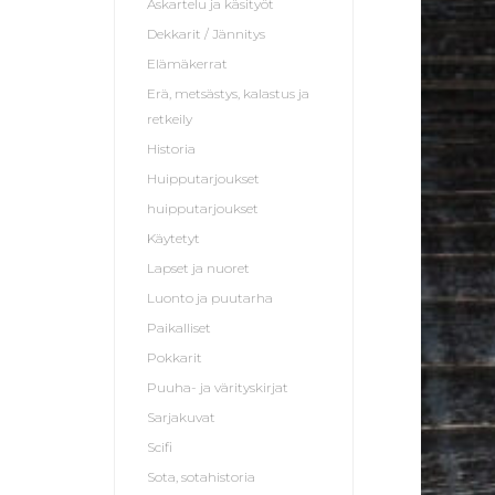
Askartelu ja käsityöt
Dekkarit / Jännitys
Elämäkerrat
Erä, metsästys, kalastus ja
retkeily
Historia
Huipputarjoukset
huipputarjoukset
Käytetyt
Lapset ja nuoret
Luonto ja puutarha
Paikalliset
Pokkarit
Puuha- ja värityskirjat
Sarjakuvat
Scifi
Sota, sotahistoria