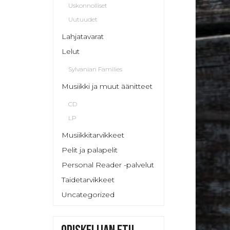
Uskonnolliset
Uutuudet
Lahjatavarat
Lelut
Sylvanian Families
Musiikki ja muut äänitteet
CD
LP
Musiikkitarvikkeet
Pelit ja palapelit
Personal Reader -palvelut
Taidetarvikkeet
Uncategorized