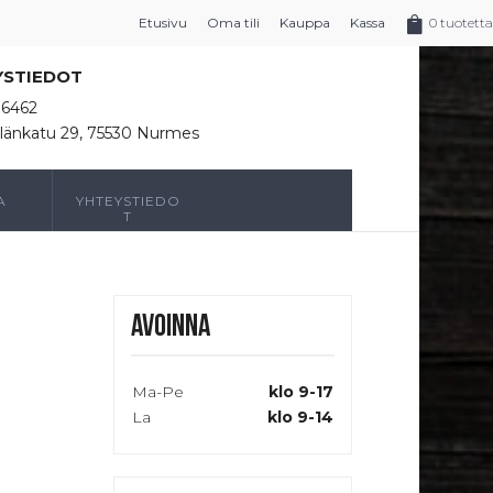
Etusivu
Oma tili
Kauppa
Kassa
0 tuotetta
YSTIEDOT
16462
länkatu 29, 75530 Nurmes
A
YHTEYSTIEDO
T
Avoinna
Ma-Pe
klo 9-17
La
klo 9-14