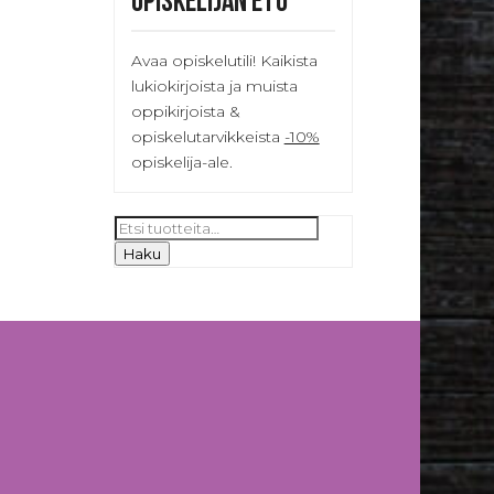
Opiskelijan etu
Avaa opiskelutili! Kaikista
lukiokirjoista ja muista
oppikirjoista &
opiskelutarvikkeista
-10%
opiskelija-ale.
Etsi:
Haku