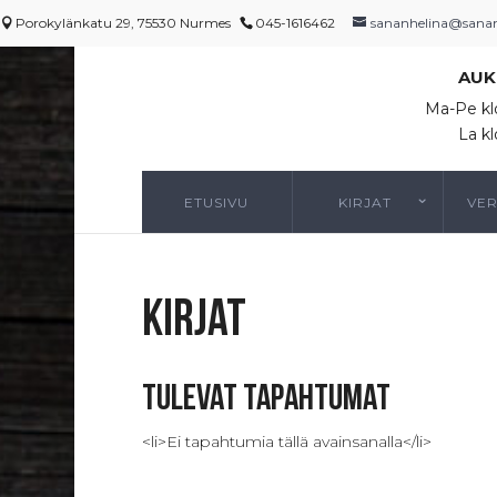
Porokylänkatu 29, 75530 Nurmes
045-1616462
sananhelina@sananh
AUK
Ma-Pe kl
La kl
ETUSIVU
KIRJAT
VE
kirjat
Tulevat tapahtumat
<li>Ei tapahtumia tällä avainsanalla</li>