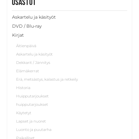
Osastot
Askartelu ja käsityöt
DVD / Blu-ray
Kirjat
Äitienpäivä
Askartelu ja käsityöt
Dekkarit / Jännitys
Elämäkerrat
Erä, metsästys, kalastus ja retkeily
Historia
Huipputarjoukset
huipputarjoukset
Käytetyt
Lapset ja nuoret
Luonto ja puutarha
Paikalliset