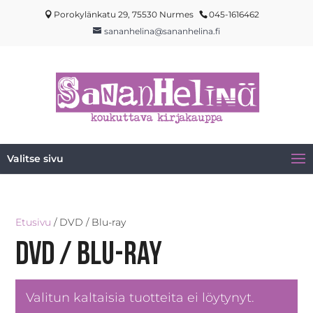
Porokylänkatu 29, 75530 Nurmes
045-1616462
sananhelina@sananhelina.fi
Valitse sivu
Etusivu
/ DVD / Blu-ray
DVD / Blu-ray
Valitun kaltaisia tuotteita ei löytynyt.