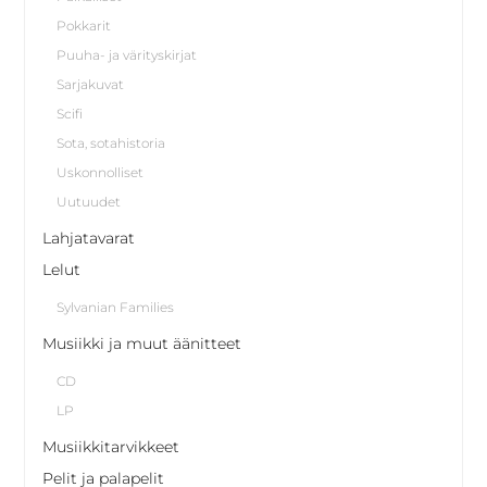
Pokkarit
Puuha- ja värityskirjat
Sarjakuvat
Scifi
Sota, sotahistoria
Uskonnolliset
Uutuudet
Lahjatavarat
Lelut
Sylvanian Families
Musiikki ja muut äänitteet
CD
LP
Musiikkitarvikkeet
Pelit ja palapelit