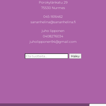
Porokylänkatu 29
75530 Nurmes
045-1616462
sananhelina@sananhelina.fi
juho lipponen
0408276034
juholipponen94@gmail.com
Etsi:
Haku