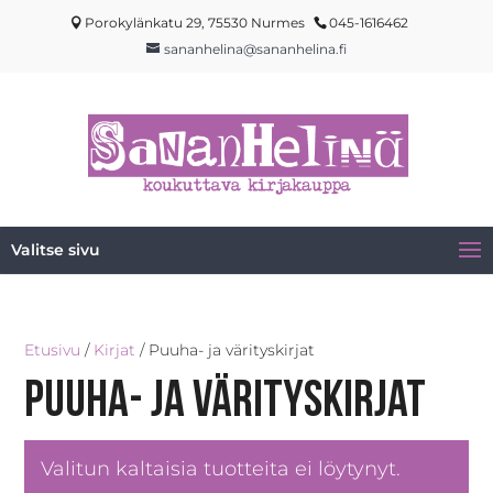
Porokylänkatu 29, 75530 Nurmes
045-1616462
sananhelina@sananhelina.fi
Valitse sivu
Etusivu
/
Kirjat
/ Puuha- ja värityskirjat
Puuha- ja värityskirjat
Valitun kaltaisia tuotteita ei löytynyt.