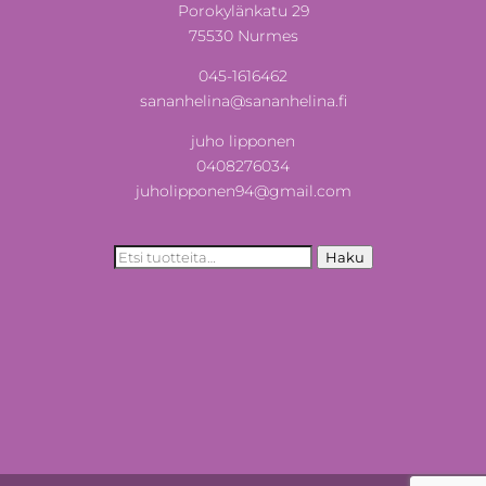
Porokylänkatu 29
75530 Nurmes
045-1616462
sananhelina@sananhelina.fi
juho lipponen
0408276034
juholipponen94@gmail.com
Etsi:
Haku