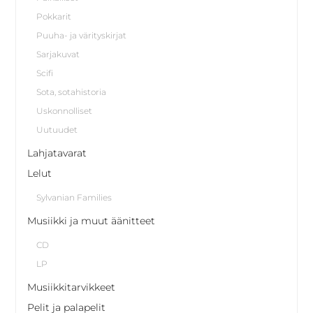
Pokkarit
Puuha- ja värityskirjat
Sarjakuvat
Scifi
Sota, sotahistoria
Uskonnolliset
Uutuudet
Lahjatavarat
Lelut
Sylvanian Families
Musiikki ja muut äänitteet
CD
LP
Musiikkitarvikkeet
Pelit ja palapelit