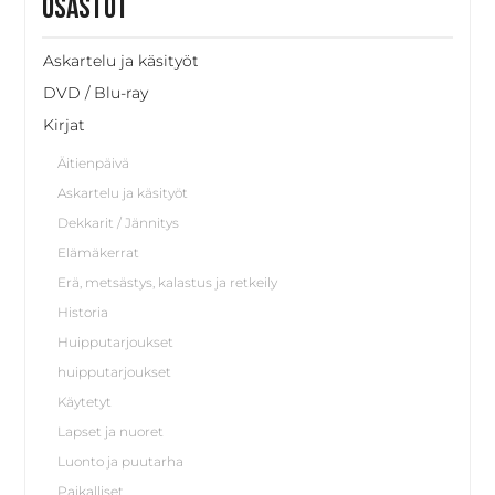
Osastot
Askartelu ja käsityöt
DVD / Blu-ray
Kirjat
Äitienpäivä
Askartelu ja käsityöt
Dekkarit / Jännitys
Elämäkerrat
Erä, metsästys, kalastus ja retkeily
Historia
Huipputarjoukset
huipputarjoukset
Käytetyt
Lapset ja nuoret
Luonto ja puutarha
Paikalliset