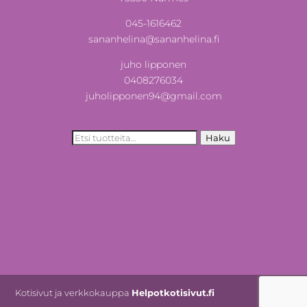
045-1616462
sananhelina@sananhelina.fi
juho lipponen
0408276034
juholipponen94@gmail.com
Etsi:
Haku
Kotisivut ja verkkokauppa
Helpotkotisivut.fi