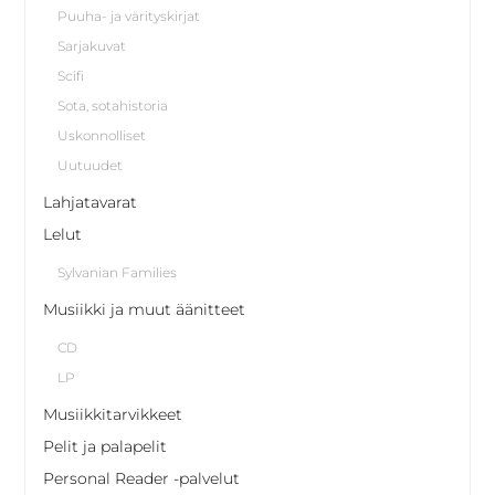
Puuha- ja värityskirjat
Sarjakuvat
Scifi
Sota, sotahistoria
Uskonnolliset
Uutuudet
Lahjatavarat
Lelut
Sylvanian Families
Musiikki ja muut äänitteet
CD
LP
Musiikkitarvikkeet
Pelit ja palapelit
Personal Reader -palvelut