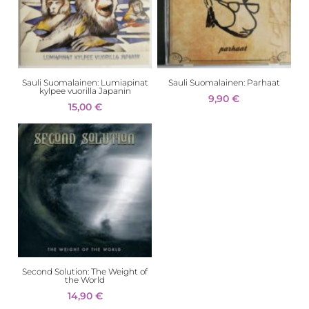
Sauli Suomalainen: Lumiapinat
Sauli Suomalainen: Parhaat
kylpee vuorilla Japanin
9,90
€
15,00
€
Second Solution: The Weight of
the World
14,90
€