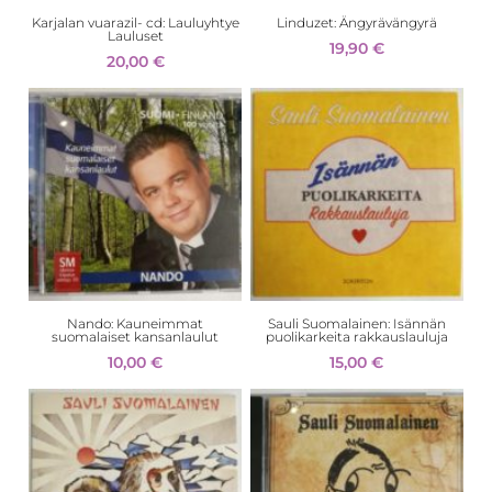
Karjalan vuarazil- cd: Lauluyhtye
Linduzet: Ängyrävängyrä
Lauluset
19,90
€
20,00
€
Nando: Kauneimmat
Sauli Suomalainen: Isännän
suomalaiset kansanlaulut
puolikarkeita rakkauslauluja
10,00
€
15,00
€