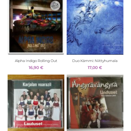
Alpha Indigo Rolling Out
Duo Kämmi: Niittyhumala
16,90
€
17,00
€