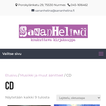
Porokylänkatu 29, 75530 Nurmes
045-1616462
sananhelina@sananhelina.fi
Valitse sivu
Etusivu
/
Musiikki ja muut äänitteet
/ CD
CD
Näytetään kaikki 9 tulosta