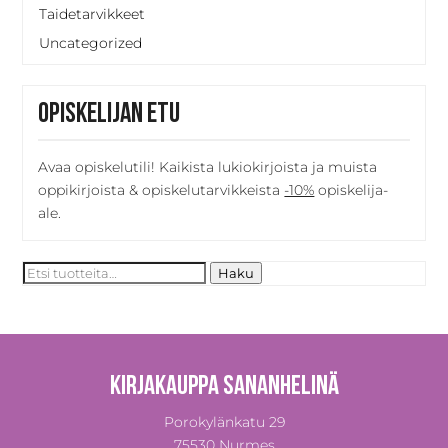
Taidetarvikkeet
Uncategorized
Opiskelijan etu
Avaa opiskelutili! Kaikista lukiokirjoista ja muista
oppikirjoista & opiskelutarvikkeista
-10%
opiskelija-
ale.
Etsi:
Haku
Kirjakauppa Sananhelinä
Porokylänkatu 29
75530 Nurmes