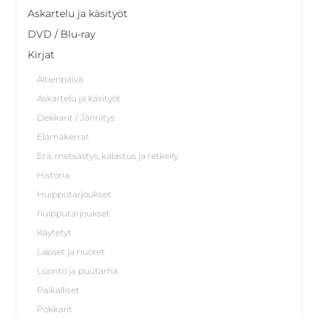
Askartelu ja käsityöt
DVD / Blu-ray
Kirjat
Äitienpäivä
Askartelu ja käsityöt
Dekkarit / Jännitys
Elämäkerrat
Erä, metsästys, kalastus ja retkeily
Historia
Huipputarjoukset
huipputarjoukset
Käytetyt
Lapset ja nuoret
Luonto ja puutarha
Paikalliset
Pokkarit