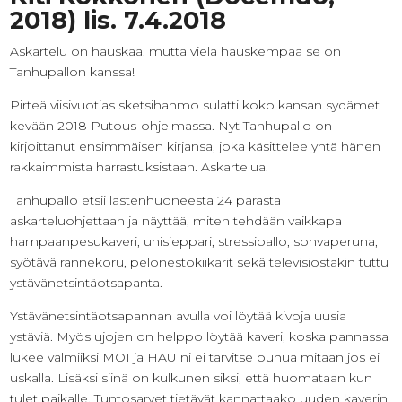
2018) lis. 7.4.2018
Askartelu on hauskaa, mutta vielä hauskempaa se on
Tanhupallon kanssa!
Pirteä viisivuotias sketsihahmo sulatti koko kansan sydämet
kevään 2018 Putous-ohjelmassa. Nyt Tanhupallo on
kirjoittanut ensimmäisen kirjansa, joka käsittelee yhtä hänen
rakkaimmista harrastuksistaan. Askartelua.
Tanhupallo etsii lastenhuoneesta 24 parasta
askarteluohjettaan ja näyttää, miten tehdään vaikkapa
hampaanpesukaveri, unisieppari, stressipallo, sohvaperuna,
syötävä rannekoru, pelonestokiikarit sekä televisiostakin tuttu
ystävänetsintäotsapanta.
Ystävänetsintäotsapannan avulla voi löytää kivoja uusia
ystäviä. Myös ujojen on helppo löytää kaveri, koska pannassa
lukee valmiiksi MOI ja HAU ni ei tarvitse puhua mitään jos ei
uskalla. Lisäksi siinä on kulkunen siksi, että huomataan kun
tulet paikalle. Tuntosarvet tietävät kannattaako uuden kaverin