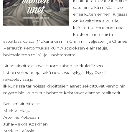
kirjailijat tarttuvat vanhoihin
satuihin, eikä mikään ole
enää kuten ennen. Kirjassa
on kaksitoista aikuisille
kirjoitettua muunnelmaa
kaikkien tuntemista
satuklassikoista. Mukana on niin Grimmin veljesten ja Charles
Perrault’n kertomuksia kuin Aisopoksen eläinsatuja,
hölmöläisten toilailuja unohtamatta.
Kirjan kirjoittajat ovat suomalaisen spekulatiivisen
fiktion veteraaneja sekä nousevia kykyjä. Hyytävissä,
ravistelevissa ja
ilkikurisissa tarinoissa kirjoittajien äänet sekoittuvat vanhoihin
myytteihin, kun tutut hahmot kohtaavat elämän realiteetit.
Satujen kirjoittajat:
Markus Harju
Artemis Kelosaari
Juha-Pekka Koskinen
Markus Leikola