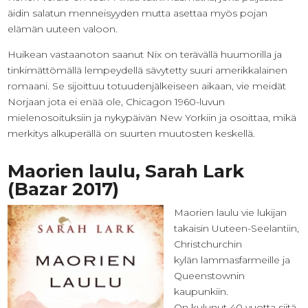
äidin salatun menneisyyden mutta asettaa myös pojan
elämän uuteen valoon.
Huikean vastaanoton saanut Nix on terävällä huumorilla ja
tinkimättömällä lempeydellä sävytetty suuri amerikkalainen
romaani. Se sijoittuu totuudenjälkeiseen aikaan, vie meidät
Norjaan jota ei enää ole, Chicagon 1960-luvun
mielenosoituksiin ja nykypäivän New Yorkiin ja osoittaa, mikä
merkitys alkuperällä on suurten muutosten keskellä.
Maorien laulu, Sarah Lark
(Bazar 2017)
Maorien laulu vie lukijan
takaisin Uuteen-Seelantiin,
Christchurchin
kylän lammasfarmeille ja
Queenstownin
kaupunkiin.
On kulunut 40 vuotta siitä,