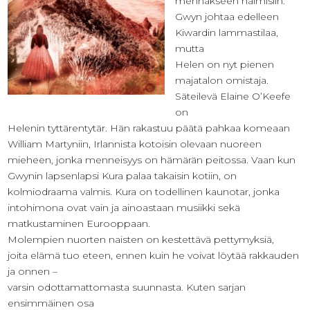
mennäkseen naimisiin.
Gwyn johtaa edelleen
Kiwardin lammastilaa,
mutta
Helen on nyt pienen
majatalon omistaja.
Säteilevä Elaine O’Keefe
on
Helenin tyttärentytär. Hän rakastuu päätä pahkaa komeaan
William Martyniin, Irlannista kotoisin olevaan nuoreen
mieheen, jonka menneisyys on hämärän peitossa. Vaan kun
Gwynin lapsenlapsi Kura palaa takaisin kotiin, on
kolmiodraama valmis. Kura on todellinen kaunotar, jonka
intohimona ovat vain ja ainoastaan musiikki sekä
matkustaminen Eurooppaan.
Molempien nuorten naisten on kestettävä pettymyksiä,
joita elämä tuo eteen, ennen kuin he voivat löytää rakkauden
ja onnen –
varsin odottamattomasta suunnasta. Kuten sarjan
ensimmäinen osa