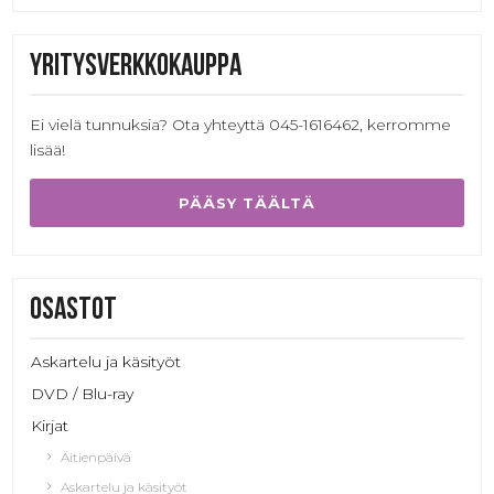
Yritysverkkokauppa
Ei vielä tunnuksia? Ota yhteyttä 045-1616462, kerromme
lisää!
PÄÄSY TÄÄLTÄ
Osastot
Askartelu ja käsityöt
DVD / Blu-ray
Kirjat
Äitienpäivä
Askartelu ja käsityöt