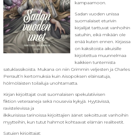
kampaamoon.
Sadan vuoden unissa
suomalaiset eturivin
kirjailijat tarttuvat vanhoihin
satuihin, eikä mikään ole
enää kuten ennen. Kirjassa
on kaksitoista aikuisille
kirjoitettua muunnelmaa
kaikkien tuntemista
satuklassikoista. Mukana on niin Grimmin veljesten ja Charles
Perrault’n kertomuksia kuin Aisopoksen eläinsatuja,
hölmöläisten toilailuja unohtamatta.
Kirjan kirjoittajat ovat suomalaisen spekulatiivisen
fiktion veteraaneja sekä nousevia kykyjä. Hyytävissä,
ravistelevissa ja
ilkikurisissa tarinoissa kirjoittajien äänet sekoittuvat vanhoihin
myytteihin, kun tutut hahmot kohtaavat elämän realiteetit.
Satujen kirjoittajat: