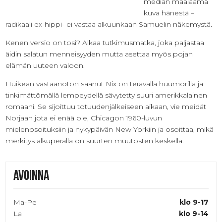
median maalaama
kuva hänestä –
radikaali ex-hippi- ei vastaa alkuunkaan Samuelin näkemystä.
Kenen versio on tosi? Alkaa tutkimusmatka, joka paljastaa
äidin salatun menneisyyden mutta asettaa myös pojan
elämän uuteen valoon.
Huikean vastaanoton saanut Nix on terävällä huumorilla ja
tinkimättömällä lempeydellä sävytetty suuri amerikkalainen
romaani. Se sijoittuu totuudenjälkeiseen aikaan, vie meidät
Norjaan jota ei enää ole, Chicagon 1960-luvun
mielenosoituksiin ja nykypäivän New Yorkiin ja osoittaa, mikä
merkitys alkuperällä on suurten muutosten keskellä.
Avoinna
Ma-Pe
klo 9-17
La
klo 9-14