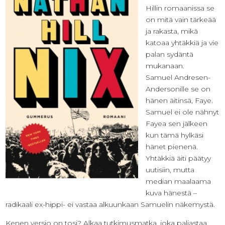
Hillin romaanissa se
on mitä vain tärkeää
ja rakasta, mikä
katoaa yhtäkkiä ja vie
palan sydäntä
mukanaan.
Samuel Andresen-
Andersonille se on
hänen äitinsä, Faye.
Samuel ei ole nähnyt
Fayea sen jälkeen
kun tämä hylkäsi
hänet pienenä.
Yhtäkkiä äiti päätyy
uutisiin, mutta
median maalaama
kuva hänestä –
radikaali ex-hippi- ei vastaa alkuunkaan Samuelin näkemystä.
Kenen versio on tosi? Alkaa tutkimusmatka, joka paljastaa