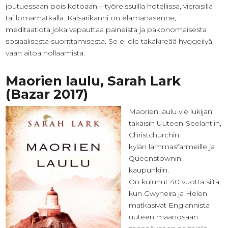
joutuessaan pois kotoaan – työreissuilla hotellissa, vieraisilla
tai lomamatkalla. Kalsarikänni on elämänasenne,
meditaatiota joka vapauttaa paineista ja pakonomaisesta
sosiaalisesta suorittamisesta. Se ei ole takakireää hyggeilyä,
vaan aitoa nollaamista.
Maorien laulu, Sarah Lark
(Bazar 2017)
Maorien laulu vie lukijan
takaisin Uuteen-Seelantiin,
Christchurchin
kylän lammasfarmeille ja
Queenstownin
kaupunkiin.
On kulunut 40 vuotta siitä,
kun Gwyneira ja Helen
matkasivat Englannista
uuteen maanosaan