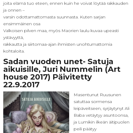
joita elämä tuo eteen, ennen kuin he voivat löytää rakkauden
ja onnen –
varsin odottamattomasta suunnasta. Kuten sarjan
ensimmäinen osa
Valkoisen pilven maa, myös Maorien laulu kuvaa upeasti
ystävyyttä,
rakkautta ja siirtomaa-ajan ihmisten unohtumattomia
kohtaloita.
Sadan vuoden unet- Satuja
aikuisille, Juri Nummelin (Art
house 2017) Päivitetty
22.9.2017
Masentunut Ruusunen
satuttaa sormensa
leipäveitseen, syrjäytynyt Ali
Baba vetäytyy asuntoonsa,
ja Lumikin ilkeän äitipuolen
peili päätyy