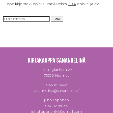
oppikirjoista & opiskelutarvikkeista
-10%
opiskelija-ale.
Etsi:
Haku
Kirjakauppa Sananhelinä
Porokylänkatu 29
75530 Nurmes
045-1616462
sananhelina@sananhelina.fi
juho lipponen
0408276034
juholipponen94@gmail.com