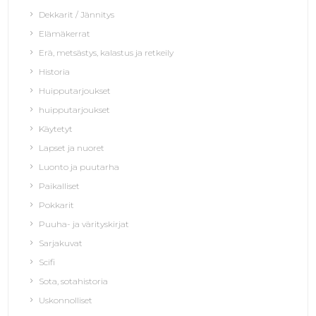
Dekkarit / Jännitys
Elämäkerrat
Erä, metsästys, kalastus ja retkeily
Historia
Huipputarjoukset
huipputarjoukset
Käytetyt
Lapset ja nuoret
Luonto ja puutarha
Paikalliset
Pokkarit
Puuha- ja värityskirjat
Sarjakuvat
Scifi
Sota, sotahistoria
Uskonnolliset