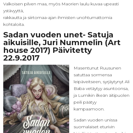
Valkoisen pilven maa, myös Maorien laulu kuvaa upeasti
ystävyyttä,
rakkautta ja siirtomaa-ajan ihmisten unohtumattomia
kohtaloita.
Sadan vuoden unet- Satuja
aikuisille, Juri Nummelin (Art
house 2017) Päivitetty
22.9.2017
Masentunut Ruusunen
satuttaa sormensa
leipäveitseen, syrjäytynyt Ali
Baba vetäytyy asuntoonsa,
ja Lumikin ilkeän äitipuolen
peili päätyy
kampaamoon.
Sadan vuoden unissa
suomalaiset eturivin