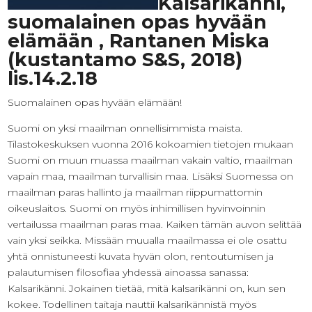
Kalsarikänni,
suomalainen opas hyvään
elämään , Rantanen Miska
(kustantamo S&S, 2018)
lis.14.2.18
Suomalainen opas hyvään elämään!
Suomi on yksi maailman onnellisimmista maista.
Tilastokeskuksen vuonna 2016 kokoamien tietojen mukaan
Suomi on muun muassa maailman vakain valtio, maailman
vapain maa, maailman turvallisin maa. Lisäksi Suomessa on
maailman paras hallinto ja maailman riippumattomin
oikeuslaitos. Suomi on myös inhimillisen hyvinvoinnin
vertailussa maailman paras maa. Kaiken tämän auvon selittää
vain yksi seikka. Missään muualla maailmassa ei ole osattu
yhtä onnistuneesti kuvata hyvän olon, rentoutumisen ja
palautumisen filosofiaa yhdessä ainoassa sanassa:
Kalsarikänni. Jokainen tietää, mitä kalsarikänni on, kun sen
kokee. Todellinen taitaja nauttii kalsarikännistä myös