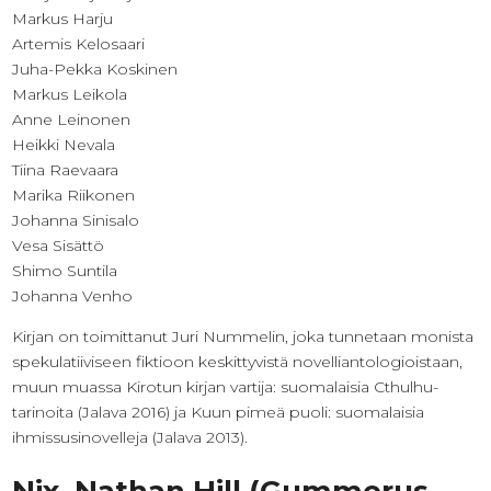
Markus Harju
Artemis Kelosaari
Juha-Pekka Koskinen
Markus Leikola
Anne Leinonen
Heikki Nevala
Tiina Raevaara
Marika Riikonen
Johanna Sinisalo
Vesa Sisättö
Shimo Suntila
Johanna Venho
Kirjan on toimittanut Juri Nummelin, joka tunnetaan monista
spekulatiiviseen fiktioon keskittyvistä novelliantologioistaan,
muun muassa Kirotun kirjan vartija: suomalaisia Cthulhu-
tarinoita (Jalava 2016) ja Kuun pimeä puoli: suomalaisia
ihmissusinovelleja (Jalava 2013).
Nix, Nathan Hill (Gummerus