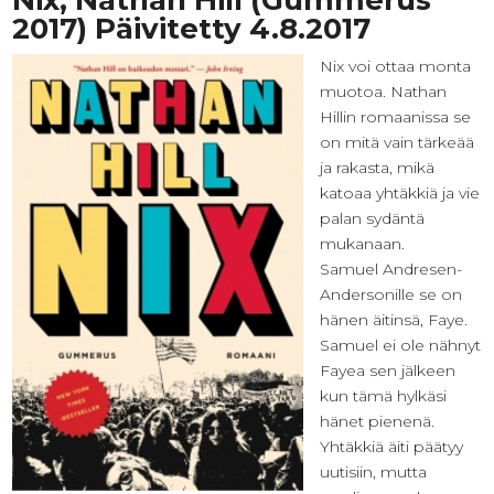
2017) Päivitetty 4.8.2017
Nix voi ottaa monta
muotoa. Nathan
Hillin romaanissa se
on mitä vain tärkeää
ja rakasta, mikä
katoaa yhtäkkiä ja vie
palan sydäntä
mukanaan.
Samuel Andresen-
Andersonille se on
hänen äitinsä, Faye.
Samuel ei ole nähnyt
Fayea sen jälkeen
kun tämä hylkäsi
hänet pienenä.
Yhtäkkiä äiti päätyy
uutisiin, mutta