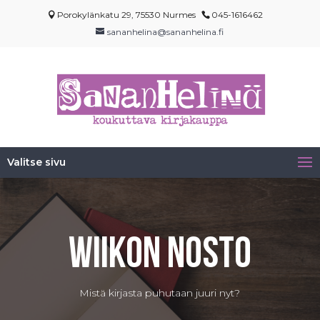
Porokylänkatu 29, 75530 Nurmes
045-1616462
sananhelina@sananhelina.fi
Valitse sivu
Wiikon nosto
Mistä kirjasta puhutaan juuri nyt?