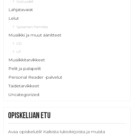
Uutuudet
Lahjatavarat
Lelut
Sylvanian Families
Musiikki ja muut äänitteet
CD
LP
Musiikkitarvikkeet
Pelit ja palapelit
Personal Reader -palvelut
Taidetarvikkeet
Uncategorized
Opiskelijan etu
Avaa opiskelutili! Kaikista lukiokirjoista ja muista