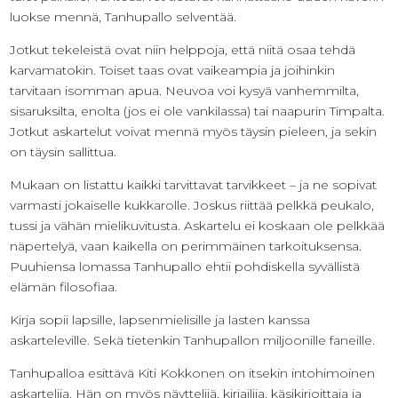
luokse mennä, Tanhupallo selventää.
Jotkut tekeleistä ovat niin helppoja, että niitä osaa tehdä
karvamatokin. Toiset taas ovat vaikeampia ja joihinkin
tarvitaan isomman apua. Neuvoa voi kysyä vanhemmilta,
sisaruksilta, enolta (jos ei ole vankilassa) tai naapurin Timpalta.
Jotkut askartelut voivat mennä myös täysin pieleen, ja sekin
on täysin sallittua.
Mukaan on listattu kaikki tarvittavat tarvikkeet – ja ne sopivat
varmasti jokaiselle kukkarolle. Joskus riittää pelkkä peukalo,
tussi ja vähän mielikuvitusta. Askartelu ei koskaan ole pelkkää
näpertelyä, vaan kaikella on perimmäinen tarkoituksensa.
Puuhiensa lomassa Tanhupallo ehtii pohdiskella syvällistä
elämän filosofiaa.
Kirja sopii lapsille, lapsenmielisille ja lasten kanssa
askarteleville. Sekä tietenkin Tanhupallon miljoonille faneille.
Tanhupalloa esittävä Kiti Kokkonen on itsekin intohimoinen
askartelija. Hän on myös näyttelijä, kirjailija, käsikirjoittaja ja