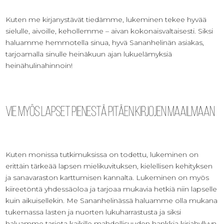
Kuten me kirjanystävät tiedämme, lukeminen tekee hyvää
sielulle, aivoille, kehollemme – aivan kokonaisvaltaisesti. Siksi
haluamme hemmotella sinua, hyvä Sananhelinän asiakas,
tarjoamalla sinulle heinäkuun ajan lukuelämyksiä
heinähulinahinnoin!
Vie myös lapset pienestä pitäen kirjojen maailmaan
Kuten monissa tutkimuksissa on todettu, lukeminen on
erittäin tärkeää lapsen mielikuvituksen, kielellisen kehityksen
ja sanavaraston karttumisen kannalta. Lukeminen on myös
kiireetöntä yhdessäoloa ja tarjoaa mukavia hetkiä niin lapselle
kuin aikuisellekin. Me Sananhelinässä haluamme olla mukana
tukemassa lasten ja nuorten lukuharrastusta ja siksi
haluamme tarjota kaikille mahdollisuuden hankkia kirjahyllyyn