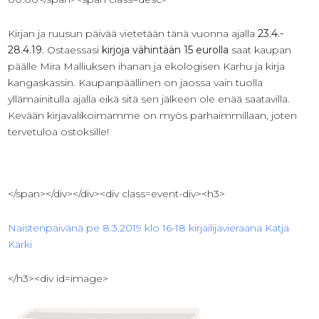
Kirjan ja ruusun päivää vietetään tänä vuonna ajalla
23.4.-
28.4.19.
Ostaessasi
kirjoja vähintään 15 eurolla
saat kaupan
päälle Mira Malliuksen ihanan ja ekologisen Karhu ja kirja
kangaskassin. Kaupanpäällinen on jaossa vain tuolla
yllämainitulla ajalla eikä sitä sen jälkeen ole enää saatavilla.
Kevään kirjavalikoimamme on myös parhaimmillaan, joten
tervetuloa ostoksille!
</span></div></div><div class=event-div><h3>
Naistenpäivänä pe 8.3.2019 klo 16-18 kirjailijavieraana Katja
Kärki
</h3><div id=image>