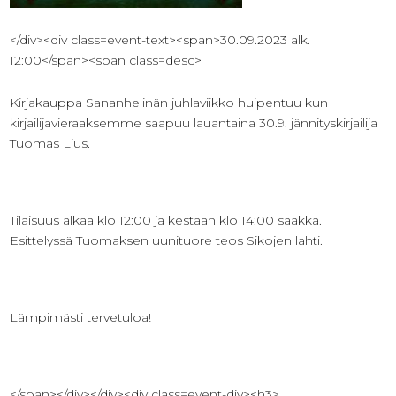
</div><div class=event-text><span>30.09.2023 alk.
12:00</span><span class=desc>
Kirjakauppa Sananhelinän juhlaviikko huipentuu kun
kirjailijavieraaksemme saapuu lauantaina 30.9. jännityskirjailija
Tuomas Lius.
Tilaisuus alkaa klo 12:00 ja kestään klo 14:00 saakka.
Esittelyssä Tuomaksen uunituore teos Sikojen lahti.
Lämpimästi tervetuloa!
</span></div></div><div class=event-div><h3>