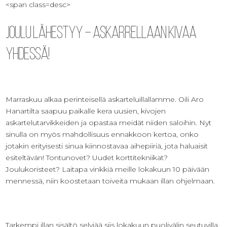
<span class=desc>
Joulu lähestyy – askarrellaan kivaa
yhdessä!
Marraskuu alkaa perinteisellä askarteluillallamme. Oili Aro
Hanartilta saapuu paikalle kera uusien, kivojen
askartelutarvikkeiden ja opastaa meidät niiden saloihin. Nyt
sinulla on myös mahdollisuus ennakkoon kertoa, onko
jotakin erityisesti sinua kiinnostavaa aihepiiriä, jota haluaisit
esiteltävän! Tontunovet? Uudet korttitekniikat?
Joulukoristeet? Laitapa vinkkiä meille lokakuun 10 päivään
mennessä, niin koostetaan toiveita mukaan illan ohjelmaan.
Tarkempi illan sisältö selviää siis lokakuun puolivälin seutuvilla