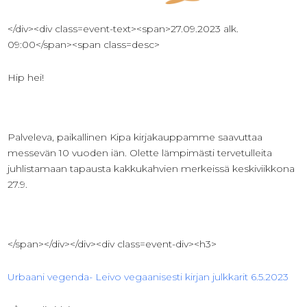
</div><div class=event-text><span>27.09.2023 alk.
09:00</span><span class=desc>
Hip hei!
Palveleva, paikallinen Kipa kirjakauppamme saavuttaa
messevän 10 vuoden iän. Olette lämpimästi tervetulleita
juhlistamaan tapausta kakkukahvien merkeissä keskiviikkona
27.9.
</span></div></div><div class=event-div><h3>
Urbaani vegenda- Leivo vegaanisesti kirjan julkkarit 6.5.2023