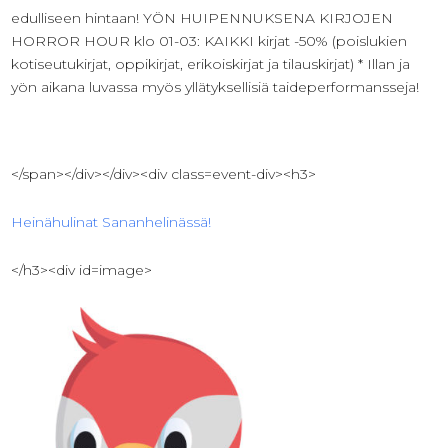
edulliseen hintaan! YÖN HUIPENNUKSENA KIRJOJEN
HORROR HOUR klo 01-03: KAIKKI kirjat -50% (poislukien
kotiseutukirjat, oppikirjat, erikoiskirjat ja tilauskirjat) * Illan ja
yön aikana luvassa myös yllätyksellisiä taideperformansseja!
</span></div></div><div class=event-div><h3>
Heinähulinat Sananhelinässä!
</h3><div id=image>