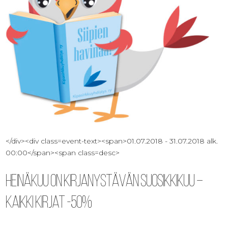
</div><div class=event-text><span>01.07.2018 - 31.07.2018 alk.
00:00</span><span class=desc>
Heinäkuu on kirjanystävän suosikkikuu –
kaikki kirjat -50%