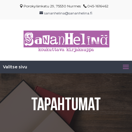
Porokylänkatu 29, 75530 Nurmes
045-1616462
sananhelina@sananhelina.fi
Valitse sivu
Tapahtumat