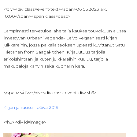
</div><div class=event-text><span>06.05.2023 alk.
10:00</span><span class=desc>
Lämpimästi tervetuloa läheltä ja kaukaa toukokuun alussa
ilmestyvän Urbaani vegenda- Leivo vegaanisesti kirjan
julkkareihin, jossa paikalla teoksen upeasti kuvittanut Satu
Hietanen from Saagakitchen. Kirjauutuus tarjolla
erikoishintaan, ja kuten julkkareihin kuuluu, tarjolla
makupaloja kahvin sekä kuoharin kera.
</span></div></div><div class=event-div><h3>
Kirjan ja ruusun päivä 2019
</h3><div id=image>