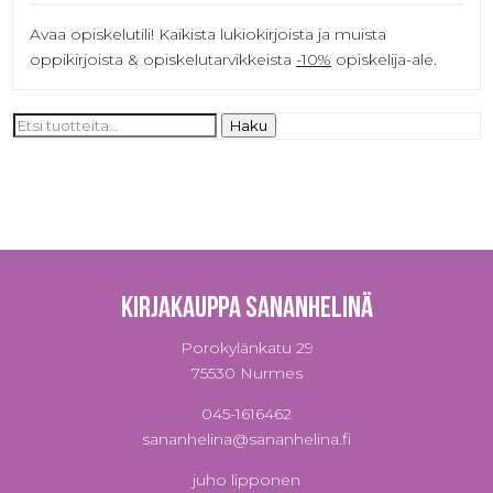
Avaa opiskelutili! Kaikista lukiokirjoista ja muista
oppikirjoista & opiskelutarvikkeista
-10%
opiskelija-ale.
Etsi:
Haku
Kirjakauppa Sananhelinä
Porokylänkatu 29
75530 Nurmes
045-1616462
sananhelina@sananhelina.fi
juho lipponen