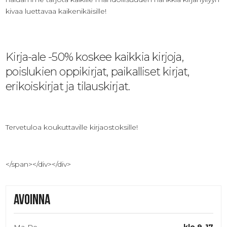
kivaa luettavaa kaikenikäisille!
Kirja-ale -50% koskee kaikkia kirjoja,
poislukien oppikirjat, paikalliset kirjat,
erikoiskirjat ja tilauskirjat.
Tervetuloa koukuttaville kirjaostoksille!
</span></div></div>
Avoinna
Ma-Pe
klo 9-17