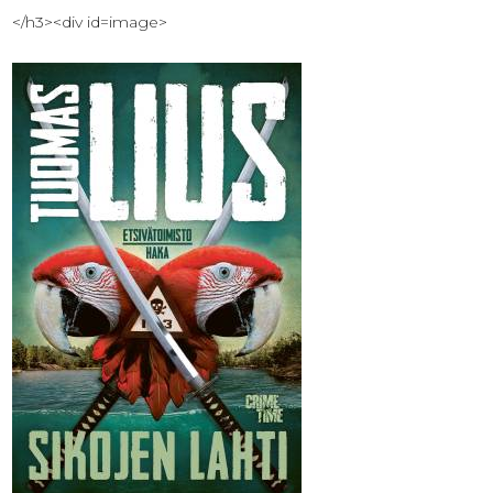
</h3><div id=image>