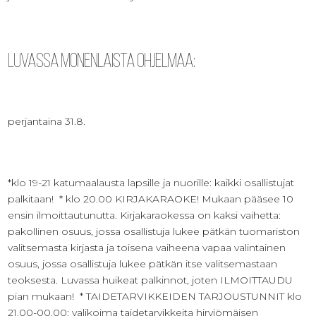
Luvassa monenlaista ohjelmaa:
perjantaina 31.8.
*klo 19-21 katumaalausta lapsille ja nuorille: kaikki osallistujat
palkitaan! * klo 20.00 KIRJAKARAOKE! Mukaan pääsee 10
ensin ilmoittautunutta. Kirjakaraokessa on kaksi vaihetta:
pakollinen osuus, jossa osallistuja lukee pätkän tuomariston
valitsemasta kirjasta ja toisena vaiheena vapaa valintainen
osuus, jossa osallistuja lukee pätkän itse valitsemastaan
teoksesta. Luvassa huikeat palkinnot, joten ILMOITTAUDU
pian mukaan! * TAIDETARVIKKEIDEN TARJOUSTUNNIT klo
21.00-00.00: valikoima taidetarvikkeita hirviömäisen