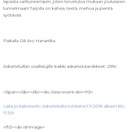
lapsista varttuneempiin, joten tervetuloa mukaan jouluiseen
tunnelmaan! Tarjolla on kahvia, teetä, mehua ja pientä
syötävää.
Paikalla Oili Aro Hanartilta.
Askarteluillan osallistujille kaikki askartelutarvikkeet -25%!
</span></div></div><div class=event-div><h3>
Laita jo kalenteriin: Askarteluilta torstaina 1.11.2018 alkaen klo
17.30!
</h3><div id=image>