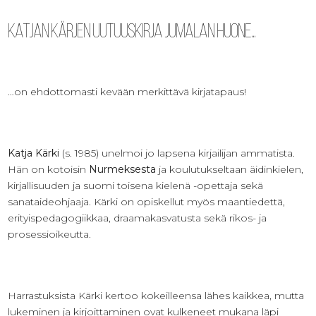
Katjan Kärjen uutuuskirja Jumalan huone…
…on ehdottomasti kevään merkittävä kirjatapaus!
Katja Kärki
(s. 1985) unelmoi jo lapsena kirjailijan ammatista.
Hän on kotoisin
Nurmeksesta
ja koulutukseltaan äidinkielen,
kirjallisuuden ja suomi toisena kielenä -opettaja sekä
sanataideohjaaja. Kärki on opiskellut myös maantiedettä,
erityispedagogiikkaa, draamakasvatusta sekä rikos- ja
prosessioikeutta.
Harrastuksista Kärki kertoo kokeilleensa lähes kaikkea, mutta
lukeminen ja kirjoittaminen ovat kulkeneet mukana läpi