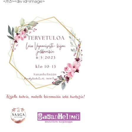
</h3><div id=image>