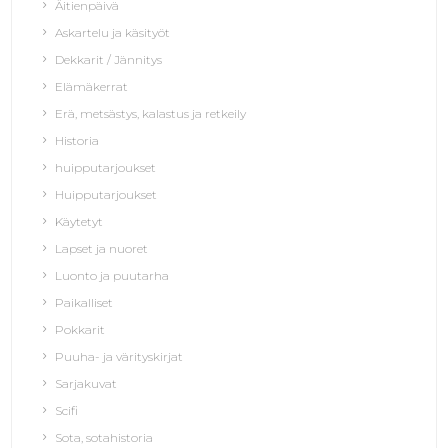
Äitienpäivä
Askartelu ja käsityöt
Dekkarit / Jännitys
Elämäkerrat
Erä, metsästys, kalastus ja retkeily
Historia
huipputarjoukset
Huipputarjoukset
Käytetyt
Lapset ja nuoret
Luonto ja puutarha
Paikalliset
Pokkarit
Puuha- ja värityskirjat
Sarjakuvat
Scifi
Sota, sotahistoria