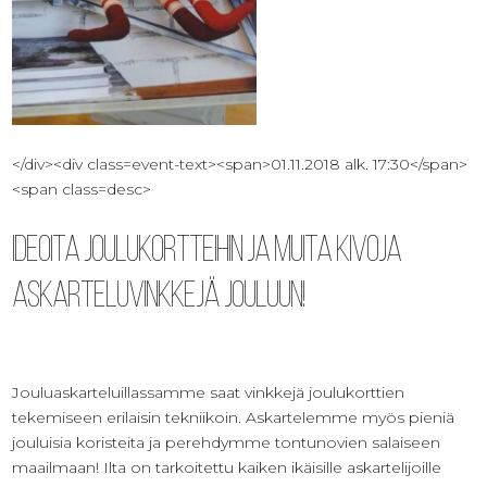
</div><div class=event-text><span>01.11.2018 alk. 17:30</span>
<span class=desc>
Ideoita joulukortteihin ja muita kivoja
askarteluvinkkejä jouluun!
Jouluaskarteluillassamme saat vinkkejä joulukorttien
tekemiseen erilaisin tekniikoin. Askartelemme myös pieniä
jouluisia koristeita ja perehdymme tontunovien salaiseen
maailmaan! Ilta on tarkoitettu kaiken ikäisille askartelijoille