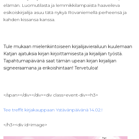
elämän. Luomutilasta ja lemmikkilampaista haaveileva
esikoiskirjailija asuu tätä nykyä Rovaniemellä perheensä ja
kahden kissansa kanssa.
Tule mukaan mielenkiintoiseen kirjailijavierailuun kuulemaan
Katjan ajatuksia kirjan kirjoittamisesta ja kirjailijan työstä.
Tapahtumapäivänä saat tämän upean kirjan kirjailijan
signeeraamana ja erikoishintaan! Tervetuloa!
</span></div></div><div class=event-div><h3>
Tee treffit kirjakauppaan Ystävänpäivänä 14.02.!
</h3><div id=image>