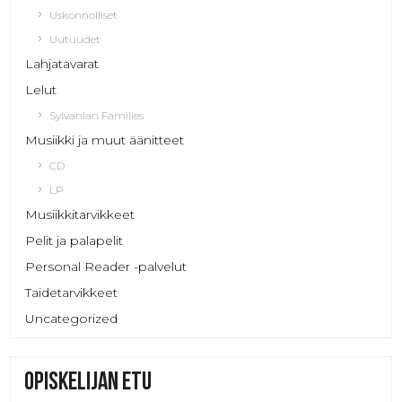
Uskonnolliset
Uutuudet
Lahjatavarat
Lelut
Sylvanian Families
Musiikki ja muut äänitteet
CD
LP
Musiikkitarvikkeet
Pelit ja palapelit
Personal Reader -palvelut
Taidetarvikkeet
Uncategorized
Opiskelijan etu