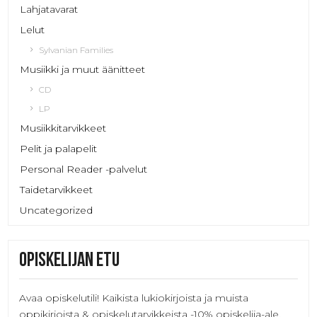
Lahjatavarat
Lelut
Sylvanian Families
Musiikki ja muut äänitteet
CD
LP
Musiikkitarvikkeet
Pelit ja palapelit
Personal Reader -palvelut
Taidetarvikkeet
Uncategorized
Opiskelijan etu
Avaa opiskelutili! Kaikista lukiokirjoista ja muista
oppikirjoista & opiskelutarvikkeista
-10%
opiskelija-ale.