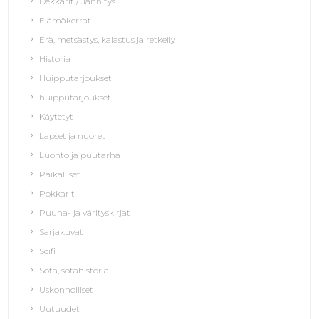
Dekkarit / Jännitys
Elämäkerrat
Erä, metsästys, kalastus ja retkeily
Historia
Huipputarjoukset
huipputarjoukset
Käytetyt
Lapset ja nuoret
Luonto ja puutarha
Paikalliset
Pokkarit
Puuha- ja värityskirjat
Sarjakuvat
Scifi
Sota, sotahistoria
Uskonnolliset
Uutuudet