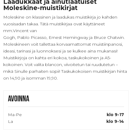
Laadukkaat ja ainutlaatuiset
Moleskine-muistikirjat
Moleskine on klassinen ja laadukas muistikirja jo kahden
vuosisadan takaa. Tätä muistikirjaa ovat käyttäneet
mm.Vincent van
Gogh, Pablo Picasso, Ernest Hemingway ja Bruce Chatwin.
Moleskineen voit tallettaa korvaamattomat muistiinpanosi,
ideasi, tarinasi ja luonnoksesi ja se kulkee aina mukanasi!
Muistikirjoja on kahta eri kokoa, taskukokoinen ja A5-
kokoinen. Voit valita blancon, viivoitetun tai ruudutetun –
mikä Sinulle parhaiten sopii! Taskukokoisen muistikirjan hinta
on 14,90 ja isomman 19,90.
Avoinna
Ma-Pe
klo 9-17
La
klo 9-14