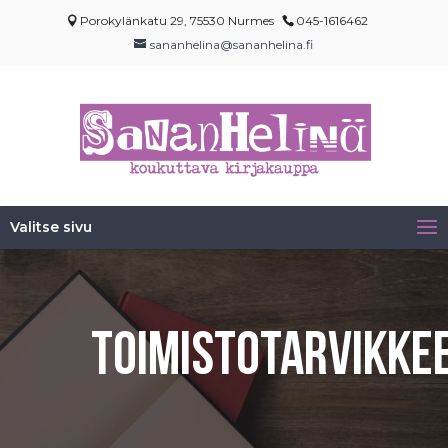
Porokylänkatu 29, 75530 Nurmes
045-1616462
sananhelina@sananhelina.fi
Valitse sivu
Toimistotarvikke