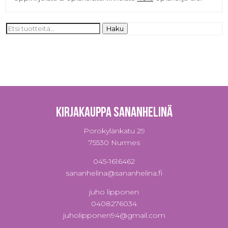
Etsi:
Haku
Kirjakauppa Sananhelinä
Porokylänkatu 29
75530 Nurmes
045-1616462
sananhelina@sananhelina.fi
juho lipponen
0408276034
juholipponen94@gmail.com