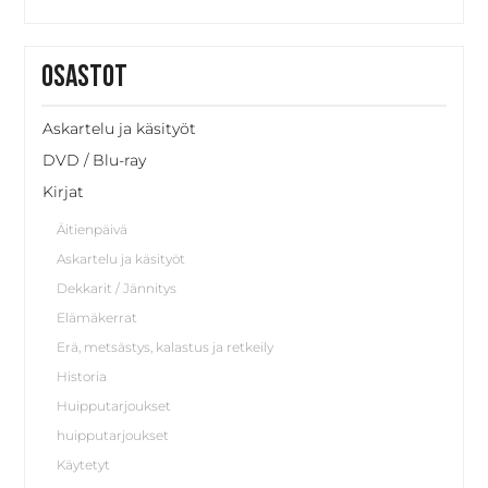
Osastot
Askartelu ja käsityöt
DVD / Blu-ray
Kirjat
Äitienpäivä
Askartelu ja käsityöt
Dekkarit / Jännitys
Elämäkerrat
Erä, metsästys, kalastus ja retkeily
Historia
Huipputarjoukset
huipputarjoukset
Käytetyt