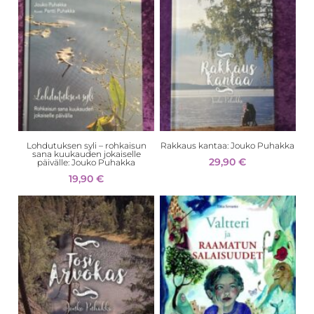
Lohdutuksen syli – rohkaisun
Rakkaus kantaa: Jouko Puhakka
sana kuukauden jokaiselle
29,90
€
päivälle: Jouko Puhakka
19,90
€