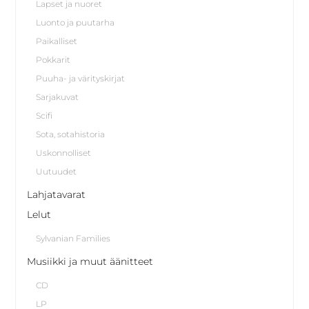
Lapset ja nuoret
Luonto ja puutarha
Paikalliset
Pokkarit
Puuha- ja värityskirjat
Sarjakuvat
Scifi
Sota, sotahistoria
Uskonnolliset
Uutuudet
Lahjatavarat
Lelut
Sylvanian Families
Musiikki ja muut äänitteet
CD
LP