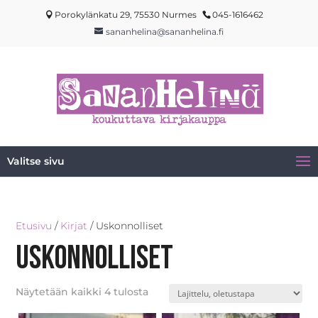
Porokylänkatu 29, 75530 Nurmes
045-1616462
sananhelina@sananhelina.fi
Valitse sivu
Etusivu
/
Kirjat
/ Uskonnolliset
Uskonnolliset
Näytetään kaikki 4 tulosta