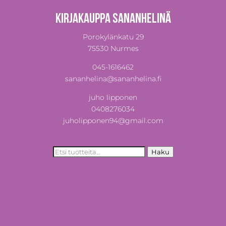
Kirjakauppa Sananhelinä
Porokylänkatu 29
75530 Nurmes
045-1616462
sananhelina@sananhelina.fi
juho lipponen
0408276034
juholipponen94@gmail.com
Etsi:
Haku