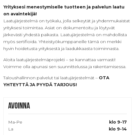
Yrityksesi menestymiselle tuotteen ja palvelun laatu
on avaintekijä!
Laatujärjestelmä on työkalu, jolla selkeytät ja yhdenmukaistat
yrityksesi toimintaa. Asiat on dokumentoitu ja löytyvät
järkevästi yhdestä paikasta. Laatujärjestelmä on mahdollista
myös sertifioida. Yhteistyökumppaneille tämä on merkki
hyvin hoidetusta yrityksestä ja laadukkaasta toiminnasta.
Aloita laatujärjestelmäprojekti – se kannattaa varmasti!
Voimme olla apunasi sen suunnittelussa ja rakentamisessa.
Taloushallinnon palvelut tai laatujärjestelmät –
OTA
YHTEYTTÄ JA
PYYDÄ TARJOUS!
Avoinna
Ma-Pe
klo 9-17
La
klo 9-14