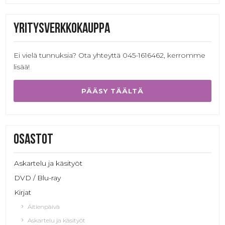
Yritysverkkokauppa
Ei vielä tunnuksia? Ota yhteyttä 045-1616462, kerromme
lisää!
PÄÄSY TÄÄLTÄ
Osastot
Askartelu ja käsityöt
DVD / Blu-ray
Kirjat
Äitienpäivä
Askartelu ja käsityöt