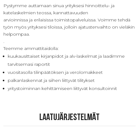
Pystymme auttamaan sinua yrityksesi hinnoittelu- ja
katelaskelmien teossa, kannattavuuden
arvioinnissa ja erilaisissa toimistopalveluissa. Voimme tehdä
työn myös yrityksesi tiloissa, jolloin ajatustenvaihto on vieläkin
helpompaa.
.
Teemme ammattitaidolla:
kuukausittaiset kirjanpidot ja alv-laskelmat ja laadimme
tarvitsemasi raportit
vuositasolla tilinpäätöksen ja verolomakkeet
palkanlaskennat ja siihen liittyvät tilitykset
yritystoiminnan kehittämiseen liittyvät konsultoinnit
Laatujärjestelmät