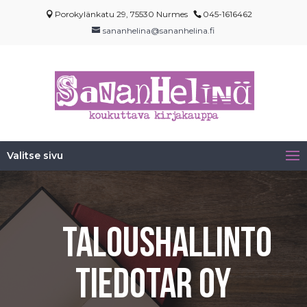
Porokylänkatu 29, 75530 Nurmes
045-1616462
sananhelina@sananhelina.fi
Valitse sivu
Taloushallinto
Tiedotar Oy