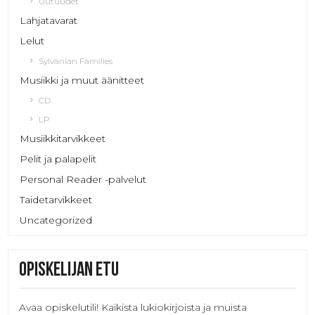
Uutuudet
Lahjatavarat
Lelut
Sylvanian Families
Musiikki ja muut äänitteet
CD
LP
Musiikkitarvikkeet
Pelit ja palapelit
Personal Reader -palvelut
Taidetarvikkeet
Uncategorized
Opiskelijan etu
Avaa opiskelutili! Kaikista lukiokirjoista ja muista