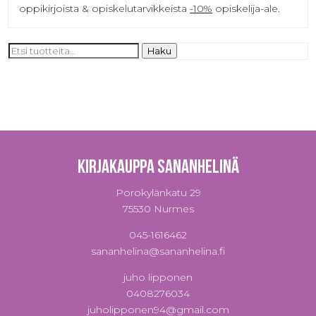
oppikirjoista & opiskelutarvikkeista
-10%
opiskelija-ale.
Etsi:
Haku
Kirjakauppa Sananhelinä
Porokylänkatu 29
75530 Nurmes
045-1616462
sananhelina@sananhelina.fi
juho lipponen
0408276034
juholipponen94@gmail.com