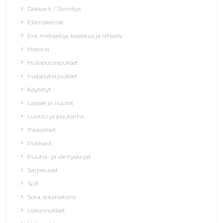
Dekkarit / Jännitys
Elämäkerrat
Erä, metsästys, kalastus ja retkeily
Historia
Huipputarjoukset
huipputarjoukset
Käytetyt
Lapset ja nuoret
Luonto ja puutarha
Paikalliset
Pokkarit
Puuha- ja värityskirjat
Sarjakuvat
Scifi
Sota, sotahistoria
Uskonnolliset