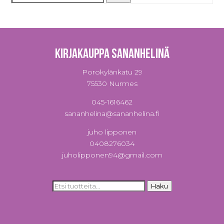
Kirjakauppa Sananhelinä
Porokylänkatu 29
75530 Nurmes
045-1616462
sananhelina@sananhelina.fi
juho lipponen
0408276034
juholipponen94@gmail.com
Etsi:
Haku