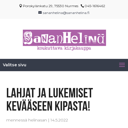
Porokylänkatu 29, 75530 Nurmes
045-1616462
sananhelina@sananhelina.fi
Valitse sivu
Lahjat ja Lukemiset
kevääseen Kipasta!
mennessä
helinasan
|
14.5.2022