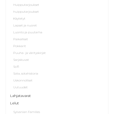
Huipputarjoukset
huipputarjoukset
Käytetyt
Lapset ja nuoret
Luonto ja puutarha
Paikalliset
Pokkarit
Puuha- ja värityskirjat
Sarjakuvat
Scifi
Sota, sotahistoria
Uskonnolliset
Uutuudet
Lahjatavarat
Lelut
Sylvanian Families