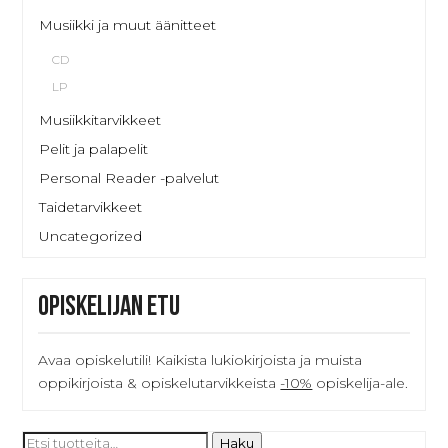
Musiikki ja muut äänitteet
CD
LP
Musiikkitarvikkeet
Pelit ja palapelit
Personal Reader -palvelut
Taidetarvikkeet
Uncategorized
Opiskelijan etu
Avaa opiskelutili! Kaikista lukiokirjoista ja muista
oppikirjoista & opiskelutarvikkeista
-10%
opiskelija-ale.
Etsi:
Haku