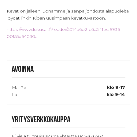
Kevät on jälleen luonamme ja senpä johdosta alapuolelta
löydät linkin Kipan uusimpaan kevätkuvastoon.
https://www.lukusali.fi/reader/5014a6b2-b5a3-11ec-9936-
00155d64030a
Avoinna
Ma-Pe
klo 9-17
La
klo 9-14
Yritysverkkokauppa
Ei vielä tunnuksia? Ota yhteyttä 045-1616462,