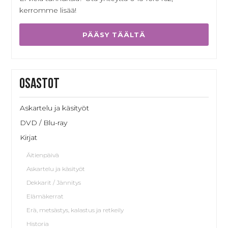
kerromme lisää!
PÄÄSY TÄÄLTÄ
Osastot
Askartelu ja käsityöt
DVD / Blu-ray
Kirjat
Äitienpäivä
Askartelu ja käsityöt
Dekkarit / Jännitys
Elämäkerrat
Erä, metsästys, kalastus ja retkeily
Historia