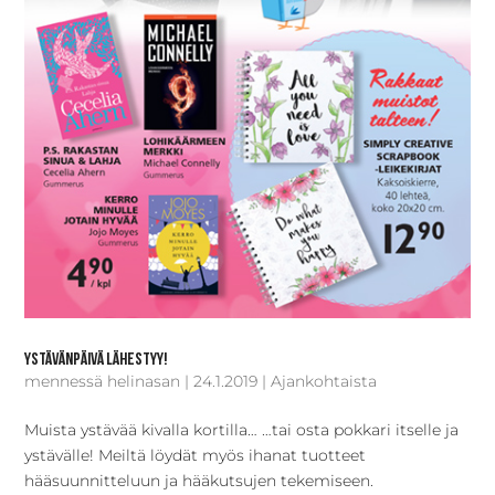
Ystävänpäivä lähestyy!
mennessä
helinasan
|
24.1.2019
|
Ajankohtaista
Muista ystävää kivalla kortilla… …tai osta pokkari itselle ja
ystävälle! Meiltä löydät myös ihanat tuotteet
hääsuunnitteluun ja hääkutsujen tekemiseen.