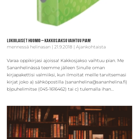
Lukiolaiset huomio – kakkosjakso vaihtuu pian!
mennessä
helinasan
|
21.9.2018
|
Ajankohtaista
Varaa oppikirjasi ajoissa! Kakkosjakso vaihtuu pian. Me
Sananhelinässä teemme jälleen Sinulle oman
kirjapakettisi valmiiksi, kun ilmoitat meille tarvitsemasi
kirjat joko a) sähköpostilla (sananhelina@sananhelina.fi)
b)puhelimitse (045-1616462) tai c) tulemalla ihan...