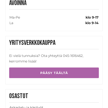
Avoinna
Ma-Pe
klo 9-17
La
klo 9-14
Yritysverkkokauppa
Ei vielä tunnuksia? Ota yhteyttä 045-1616462,
kerromme lisää!
PÄÄSY TÄÄLTÄ
Osastot
Askartelu ja käsityöt