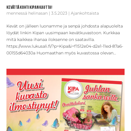
Kevättä kohti Kipan kautta!
mennessä
helinasan
|
3.5.2023
|
Ajankohtaista
Kevät on jälleen luonamme ja senpä johdosta alapuolelta
löydät linkin Kipan uusimpaan kevätkuvastoon. Kurkkaa
mitä kaikkea ihanaa iloksenne on saatavilla.
https://www.lukusali.fi/?p=Kipa&i=f1512e04-d2e1-11ed-87a6-
00155d64030a Huomaathan myös kuvastossa olevan...