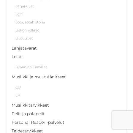
Sarjakuvat
Scifi
Sota, sotahistoria
Uskonnolliset
Uutuudet
Lahjatavarat
Lelut
Sylvanian Families
Musiikki ja muut äänitteet
CD
LP
Musiikkitarvikkeet
Pelit ja palapelit
Personal Reader -palvelut
Taidetarvikkeet