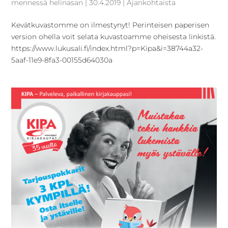
mennessä
helinasan
|
30.4.2019
|
Ajankohtaista
Kevätkuvastomme on ilmestynyt! Perinteisen paperisen
version ohella voit selata kuvastoamme oheisesta linkistä.
https://www.lukusali.fi/index.html?p=Kipa&i=38744a32-
5aaf-11e9-8fa3-00155d64030a