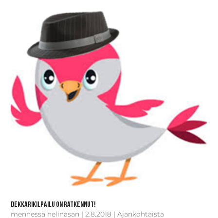
Dekkarikilpailu on ratkennut!
mennessä
helinasan
|
2.8.2018
|
Ajankohtaista