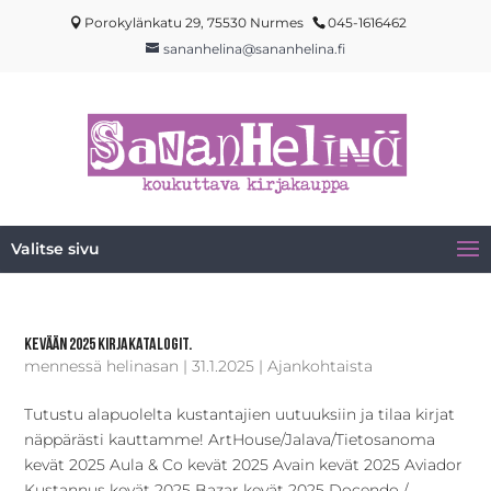
Porokylänkatu 29, 75530 Nurmes
045-1616462
sananhelina@sananhelina.fi
Valitse sivu
Kevään 2025 kirjakatalogit.
mennessä
helinasan
|
31.1.2025
|
Ajankohtaista
Tutustu alapuolelta kustantajien uutuuksiin ja tilaa kirjat
näppärästi kauttamme! ArtHouse/Jalava/Tietosanoma
kevät 2025 Aula & Co kevät 2025 Avain kevät 2025 Aviador
Kustannus kevät 2025 Bazar kevät 2025 Docendo /