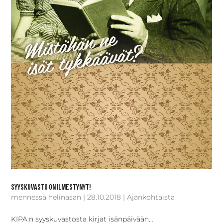
Syyskuvasto on ilmestynyt!
mennessä
helinasan
|
28.10.2018
|
Ajankohtaista
KIPA:n syyskuvastosta kirjat isänpäivään…