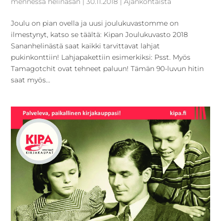
mennessä
helinasan
|
30.11.2018
|
Ajankohtaista
Joulu on pian ovella ja uusi joulukuvastomme on
ilmestynyt, katso se täältä: Kipan Joulukuvasto 2018
Sananhelinästä saat kaikki tarvittavat lahjat
pukinkonttiin! Lahjapakettiin esimerkiksi: Psst. Myös
Tamagotchit ovat tehneet paluun! Tämän 90-luvun hitin
saat myös...