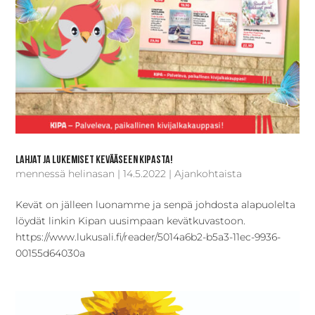
Lahjat ja Lukemiset kevääseen Kipasta!
mennessä
helinasan
|
14.5.2022
|
Ajankohtaista
Kevät on jälleen luonamme ja senpä johdosta alapuolelta
löydät linkin Kipan uusimpaan kevätkuvastoon.
https://www.lukusali.fi/reader/5014a6b2-b5a3-11ec-9936-
00155d64030a