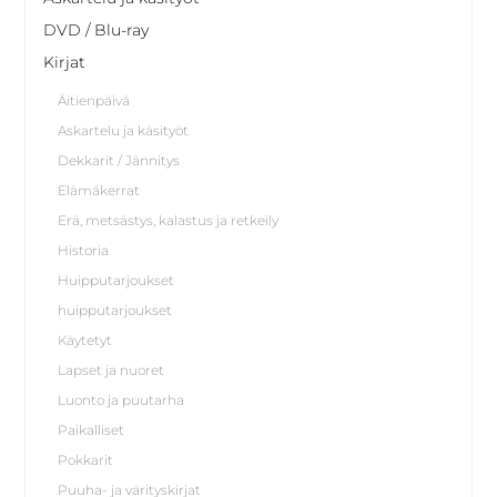
DVD / Blu-ray
Kirjat
Äitienpäivä
Askartelu ja käsityöt
Dekkarit / Jännitys
Elämäkerrat
Erä, metsästys, kalastus ja retkeily
Historia
Huipputarjoukset
huipputarjoukset
Käytetyt
Lapset ja nuoret
Luonto ja puutarha
Paikalliset
Pokkarit
Puuha- ja värityskirjat