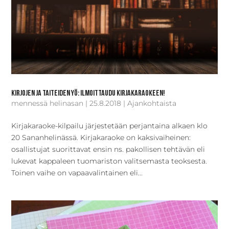
Kirjojen ja taiteiden yö: ilmoittaudu kirjakaraokeen!
mennessä
helinasan
|
25.8.2018
|
Ajankohtaista
Kirjakaraoke-kilpailu järjestetään perjantaina alkaen klo
20 Sananhelinässä. Kirjakaraoke on kaksivaiheinen:
osallistujat suorittavat ensin ns. pakollisen tehtävän eli
lukevat kappaleen tuomariston valitsemasta teoksesta.
Toinen vaihe on vapaavalintainen eli...