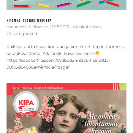
Kipan kautta koulutielle!
mennessä
helinasan
|
12.8.2019
|
Ajankohtaista
,
Uncategorized
Kaikkea uutta kivaa kouluun ja konttoriin Kipan tuoreesta
koulukuvastosta! Alla linkki kuvastoomme
https://edockerfiles.com/b73b0824-9326-11e9-a835-
00155d64030a/#/article/1/page/1