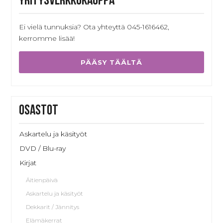
Yritysverkkokauppa
Ei vielä tunnuksia? Ota yhteyttä 045-1616462,
kerromme lisää!
PÄÄSY TÄÄLTÄ
Osastot
Askartelu ja käsityöt
DVD / Blu-ray
Kirjat
Äitienpäivä
Askartelu ja käsityöt
Dekkarit / Jännitys
Elämäkerrat