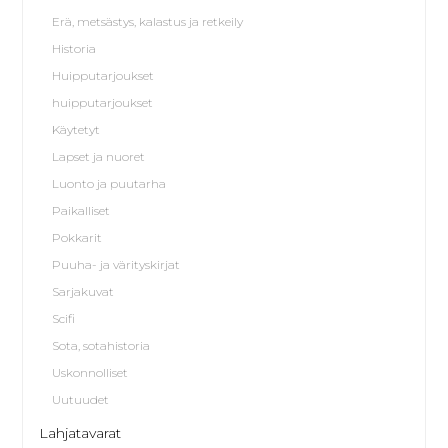
Erä, metsästys, kalastus ja retkeily
Historia
Huipputarjoukset
huipputarjoukset
Käytetyt
Lapset ja nuoret
Luonto ja puutarha
Paikalliset
Pokkarit
Puuha- ja värityskirjat
Sarjakuvat
Scifi
Sota, sotahistoria
Uskonnolliset
Uutuudet
Lahjatavarat