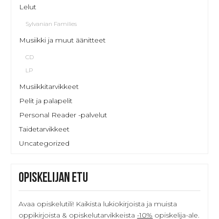
Lelut
Sylvanian Families
Musiikki ja muut äänitteet
CD
LP
Musiikkitarvikkeet
Pelit ja palapelit
Personal Reader -palvelut
Taidetarvikkeet
Uncategorized
Opiskelijan etu
Avaa opiskelutili! Kaikista lukiokirjoista ja muista
oppikirjoista & opiskelutarvikkeista
-10%
opiskelija-ale.