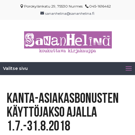
Porokylänkatu 29, 75530 Nurmes
045-1616462
sananhelina@sananhelina.fi
Valitse sivu
Kanta-asiakasbonusten
käyttöjakso ajalla
1.7.-31.8.2018