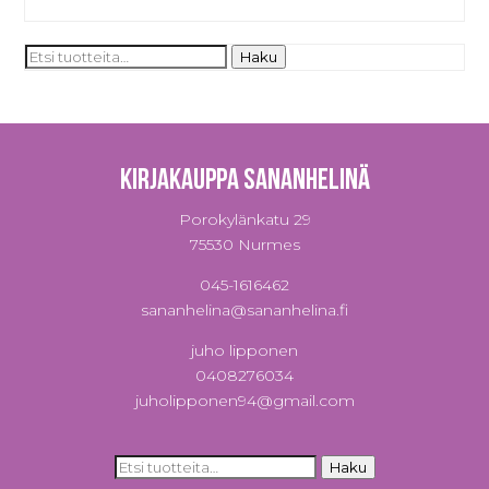
Etsi:
Haku
Kirjakauppa Sananhelinä
Porokylänkatu 29
75530 Nurmes
045-1616462
sananhelina@sananhelina.fi
juho lipponen
0408276034
juholipponen94@gmail.com
Etsi:
Haku