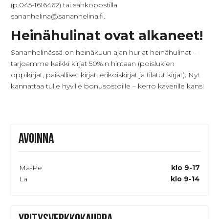
(p.045-1616462) tai sähköpostilla
sananhelina@sananhelina.fi.
Heinähulinat ovat alkaneet!
Sananhelinässä on heinäkuun ajan hurjat heinähulinat –
tarjoamme kaikki kirjat 50%:n hintaan (poislukien
oppikirjat, paikalliset kirjat, erikoiskirjat ja tilatut kirjat). Nyt
kannattaa tulle hyville bonusostoille – kerro kaverille kans!
Avoinna
Ma-Pe
klo 9-17
La
klo 9-14