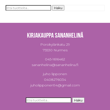
Etsi:
Haku
Kirjakauppa Sananhelinä
Porokylänkatu 29
75530 Nurmes
045-1616462
sananhelina@sananhelina.fi
juho lipponen
0408276034
juholipponen94@gmail.com
Etsi:
Haku