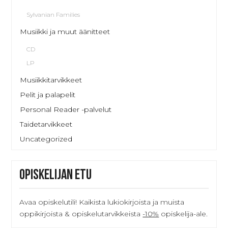
Sylvanian Families
Musiikki ja muut äänitteet
CD
LP
Musiikkitarvikkeet
Pelit ja palapelit
Personal Reader -palvelut
Taidetarvikkeet
Uncategorized
Opiskelijan etu
Avaa opiskelutili! Kaikista lukiokirjoista ja muista
oppikirjoista & opiskelutarvikkeista
-10%
opiskelija-ale.