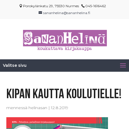
Porokylänkatu 29, 75530 Nurmes
045-1616462
sananhelina@sananhelina.fi
Valitse sivu
Kipan kautta koulutielle!
mennessä
helinasan
|
12.8.2019