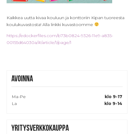
Kaikkea uutta kivaa kouluun ja konttoriin Kipan tuoreesta
koulukuvastosta! Alla linkki kuvastoomme
https://edockerfiles.com/b73b0824-9326-11e9-a835-
00155d64030a/#/article/1/page/1
Avoinna
Ma-Pe
klo 9-17
La
klo 9-14
Yritysverkkokauppa