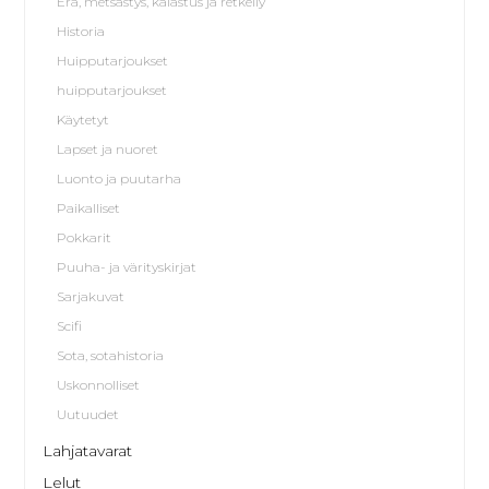
Erä, metsästys, kalastus ja retkeily
Historia
Huipputarjoukset
huipputarjoukset
Käytetyt
Lapset ja nuoret
Luonto ja puutarha
Paikalliset
Pokkarit
Puuha- ja värityskirjat
Sarjakuvat
Scifi
Sota, sotahistoria
Uskonnolliset
Uutuudet
Lahjatavarat
Lelut