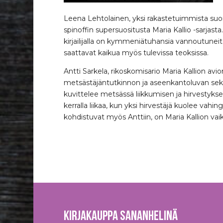
Leena Lehtolainen, yksi rakastetuimmista suo
spinoffin supersuositusta Maria Kallio -sarjast
kirjailijalla on kymmeniätuhansia vannoutuneit
saattavat kaikua myös tulevissa teoksissa.
Antti Sarkela, rikoskomisario Maria Kallion a
metsästäjäntutkinnon ja aseenkantoluvan sekä
kuvittelee metsässä liikkumisen ja hirvestyks
kerralla liikaa, kun yksi hirvestäjä kuolee va
kohdistuvat myös Anttiin, on Maria Kallion vai
Kirjakauppa Sananhelinä