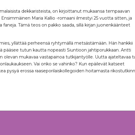
malaisista dekkaristeista, on kirjoittanut mukaansa tempaavan
a. Ensimmäinen Maria Kallio -romaani ilmestyi 25 vuotta sitten, ja
a faneja. Tämä teos on pakko saada, sillä kirjan juonenkäänteet
viomies, yllättää perheensä ryhtymällä metsästämään. Hän hankkii
 pääsee tutun kautta nopeasti Siuntioon jahtiporukkaan. Antti
en olevan mukavaa vastapainoa tutkijantyölle. Uutta ajateltavaa t
hingonlaukaukseen. Vai onko se vahinko? Kun epäilevät katseet
kea pysyä erossa raaseporilaiskollegoiden hoitamasta rikostutkinn