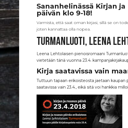
Sananhelinässä Kirjan j
päivän klo 9-18!
Varmista, että saat oman kirjasi, sillä se on t
joten kannattaa olla nopea.
Turmanluoti, Leena Leh
Leena Lehtolaisen pienoisromaani Turmanluoti 
vietetään tänä vuonna 23.4. kampanjakirjakau
Kirja saatavissa vain ma
Tuttuun tapaan erikoisteosta jaetaan kaupan pääl
saatavissa vain 23.4., eikä sitä voi hankkia mi