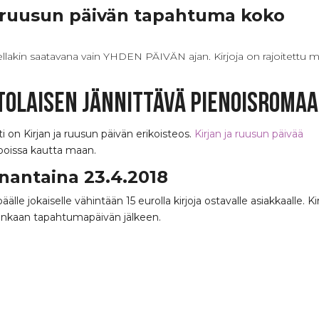
a ruusun päivän tapahtuma koko
odellakin saatavana vain YHDEN PÄIVÄN ajan. Kirjoja on rajoitettu m
tolaisen jännittävä pienoisromaa
on Kirjan ja ruusun päivän erikoisteos.
Kirjan ja ruusun päivää
poissa kautta maan.
anantaina 23.4.2018
le jokaiselle vähintään 15 eurolla kirjoja ostavalle asiakkaalle. Ki
lloinkaan tapahtumapäivän jälkeen.