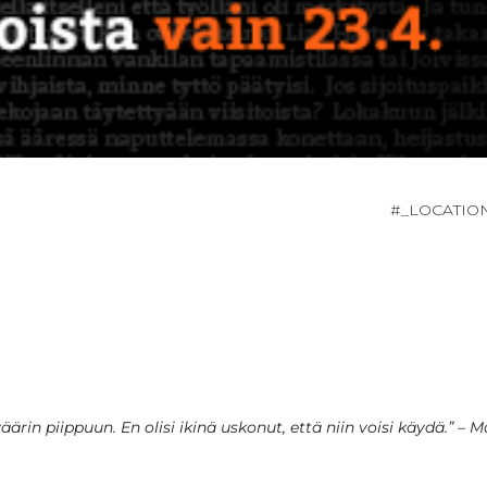
#_LOCATI
äärin piippuun. En olisi ikinä uskonut, että niin voisi käydä.” – M