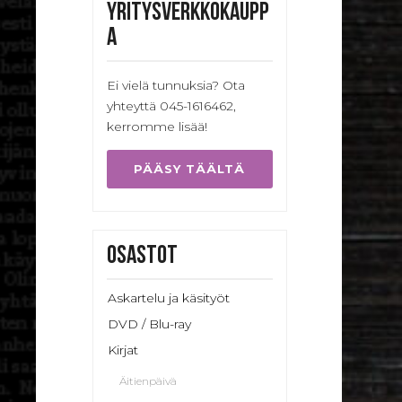
Yritysverkkokaupp
a
Ei vielä tunnuksia? Ota
yhteyttä 045-1616462,
kerromme lisää!
PÄÄSY TÄÄLTÄ
Osastot
Askartelu ja käsityöt
DVD / Blu-ray
Kirjat
Äitienpäivä