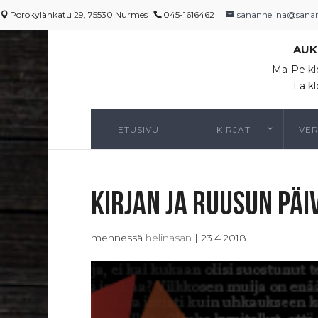
Porokylänkatu 29, 75530 Nurmes
045-1616462
sananhelina@sananh
AUK
Ma-Pe kl
La kl
ETUSIVU
KIRJAT
VE
Kirjan ja Ruusun päi
mennessä
helinasan
|
23.4.2018