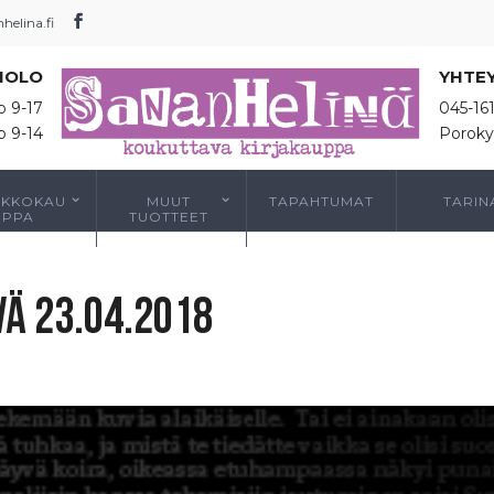
elina.fi
IOLO
YHTE
o 9-17
045-16
o 9-14
Poroky
RKKOKAU
MUUT
TAPAHTUMAT
TARIN
PPA
TUOTTEET
vä 23.04.2018