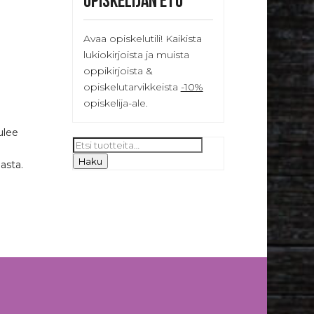
Opiskelijan etu
Avaa opiskelutili! Kaikista
lukiokirjoista ja muista
oppikirjoista &
opiskelutarvikkeista
-10%
opiskelija-ale.
ulee
Etsi:
Haku
asta.