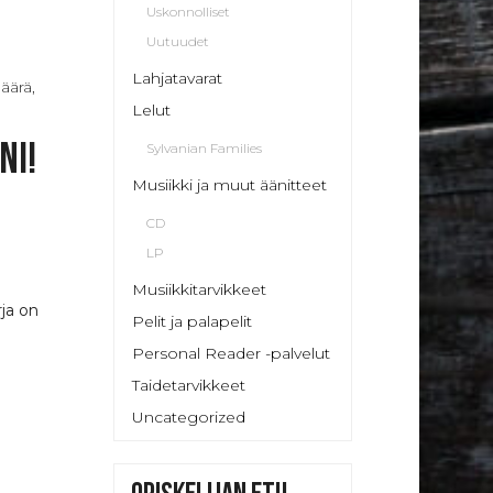
Uskonnolliset
Uutuudet
Lahjatavarat
äärä,
Lelut
Sylvanian Families
ni!
Musiikki ja muut äänitteet
CD
LP
Musiikkitarvikkeet
rja on
Pelit ja palapelit
Personal Reader -palvelut
Taidetarvikkeet
Uncategorized