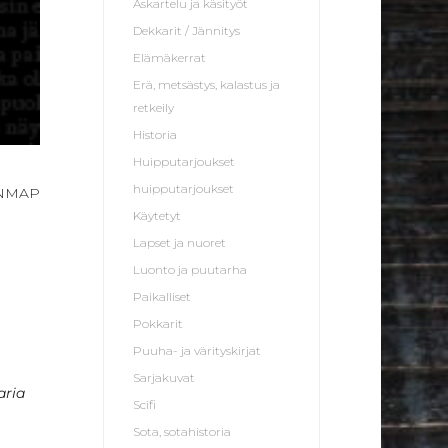
Askartelu ja käsityöt
Dekkarit / Jännitys
Elämäkerrat
Erä, metsästys, kalastus ja
retkeily
Historia
Huipputarjoukset
huipputarjoukset
ONMAP
Käytetyt
Lapset ja nuoret
Luonto ja puutarha
Paikalliset
Pokkarit
Puuha- ja värityskirjat
Sarjakuvat
aria
Scifi
Sota, sotahistoria