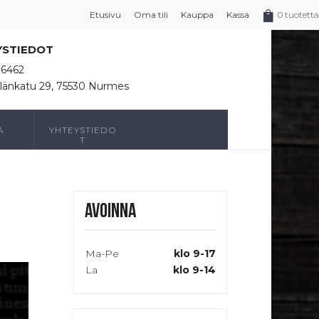
Etusivu
Oma tili
Kauppa
Kassa
0 tuotetta
YSTIEDOT
16462
länkatu 29, 75530 Nurmes
A
YHTEYSTIEDO
T
Avoinna
Ma-Pe
klo 9-17
La
klo 9-14