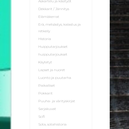
Askartelu ja käsityöt
Dekkarit / Jännitys
Elämäkerrat
Erä, metsästys, kalastus ja
retkeily
Historia
Huipputarjoukset
huipputarjoukset
Käytetyt
Lapset ja nuoret
Luonto ja puutarha
Paikalliset
Pokkarit
Puuha- ja värityskirjat
Sarjakuvat
Scifi
Sota, sotahistoria