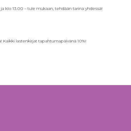
00 ja klo 13.00 – tule mukaan, tehdään tarina yhdessä!
ejä! Kaikki lastenkirjat tapahtumapäivänä 10%!