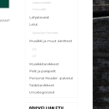
Uskonnolliset
Uutuudet
Lahjatavarat
ONMAP
Lelut
Sylvanian Families
Musiikki ja muut äänitteet
CD
LP
Musiikkitarvikkeet
Pelit ja palapelit
Personal Reader -palvelut
Taidetarvikkeet
Uncategorized