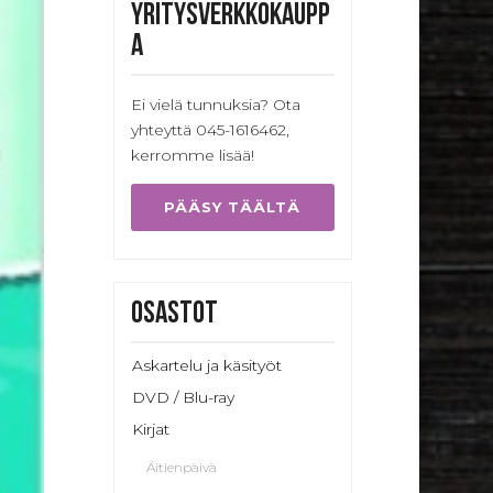
Yritysverkkokaupp
a
Ei vielä tunnuksia? Ota
yhteyttä 045-1616462,
kerromme lisää!
PÄÄSY TÄÄLTÄ
Osastot
Askartelu ja käsityöt
DVD / Blu-ray
Kirjat
Äitienpäivä