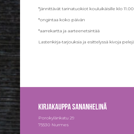
*jännittävät tarinatuokiot kouluikäisille klo 11.
*ongintaa koko päivän
*aarrekartta ja aarteenetsintää
Lastenkirja-tarjouksia ja esittelyssä kivoja pel
Kirjakauppa Sananhelinä
Porokylänkatu 29
75530 Nurmes