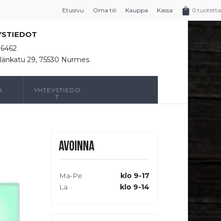
Etusivu
Oma tili
Kauppa
Kassa
0 tuotetta
YSTIEDOT
16462
länkatu 29, 75530 Nurmes
A
YHTEYSTIEDO
T
Avoinna
Ma-Pe
klo 9-17
La
klo 9-14