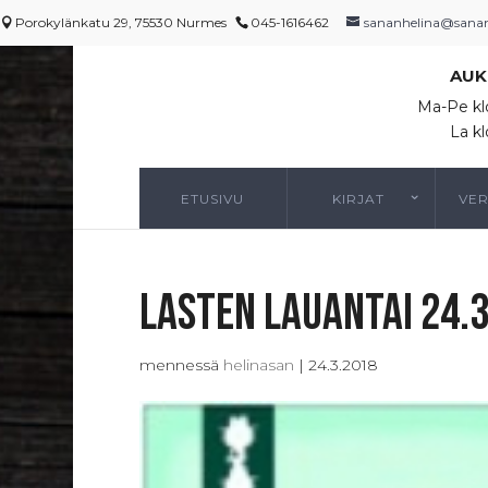
Porokylänkatu 29, 75530 Nurmes
045-1616462
sananhelina@sananh
AUK
Ma-Pe kl
La kl
ETUSIVU
KIRJAT
VE
Lasten lauantai 24.3
mennessä
helinasan
|
24.3.2018