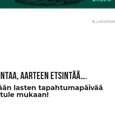
#_LOCATI
gintaa, aarteen etsintää….
tään lasten tapahtumapäivää
 tule mukaan!