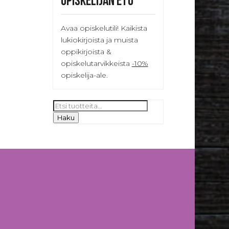
Opiskelijan etu
Avaa opiskelutili! Kaikista
lukiokirjoista ja muista
oppikirjoista &
opiskelutarvikkeista
-10%
opiskelija-ale.
Etsi:
Haku