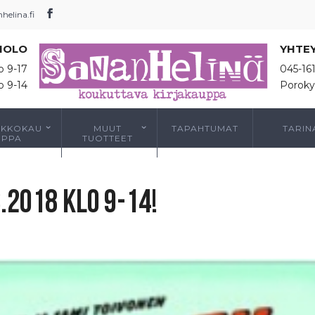
elina.fi
IOLO
YHTE
o 9-17
045-16
o 9-14
Poroky
RKKOKAU
MUUT
TAPAHTUMAT
TARIN
PPA
TUOTTEET
.2018 klo 9-14!