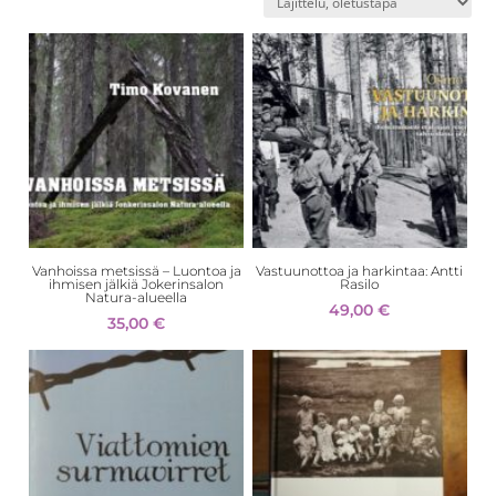
Vanhoissa metsissä – Luontoa ja
Vastuunottoa ja harkintaa: Antti
ihmisen jälkiä Jokerinsalon
Rasilo
Natura-alueella
49,00
€
35,00
€