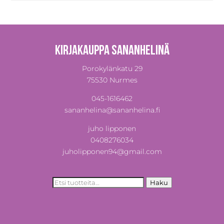
Kirjakauppa Sananhelinä
Porokylänkatu 29
75530 Nurmes
045-1616462
sananhelina@sananhelina.fi
juho lipponen
0408276034
juholipponen94@gmail.com
Etsi:
Haku