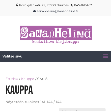
Porokylänkatu 29, 75530 Nurmes
045-1616462
sananhelina@sananhelina.fi
Valitse sivu
Etusivu
/
Kauppa
/ Sivu 8
Kauppa
Näytetään tulokset 141–144 / 144