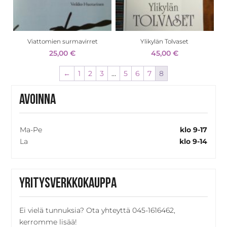
Viattomien surmavirret
Ylikylän Tolvaset
25,00
€
45,00
€
←
1
2
3
…
5
6
7
8
Avoinna
Ma-Pe
klo 9-17
La
klo 9-14
Yritysverkkokauppa
Ei vielä tunnuksia? Ota yhteyttä 045-1616462,
kerromme lisää!