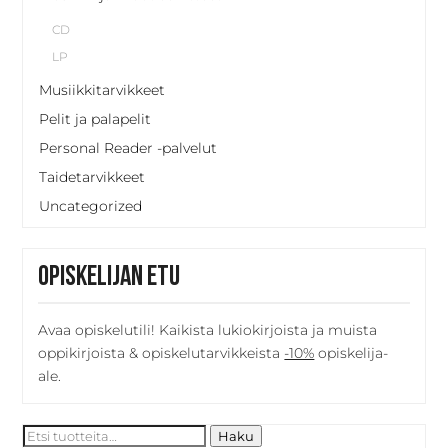
CD
LP
Musiikkitarvikkeet
Pelit ja palapelit
Personal Reader -palvelut
Taidetarvikkeet
Uncategorized
Opiskelijan etu
Avaa opiskelutili! Kaikista lukiokirjoista ja muista
oppikirjoista & opiskelutarvikkeista
-10%
opiskelija-
ale.
Etsi:
Haku