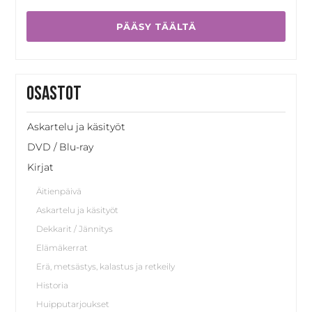
PÄÄSY TÄÄLTÄ
Osastot
Askartelu ja käsityöt
DVD / Blu-ray
Kirjat
Äitienpäivä
Askartelu ja käsityöt
Dekkarit / Jännitys
Elämäkerrat
Erä, metsästys, kalastus ja retkeily
Historia
Huipputarjoukset