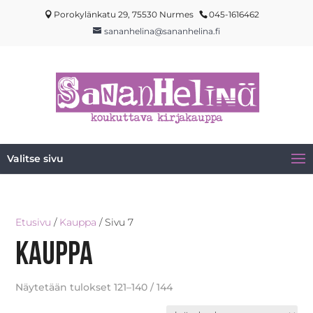
Porokylänkatu 29, 75530 Nurmes
045-1616462
sananhelina@sananhelina.fi
Valitse sivu
Etusivu
/
Kauppa
/ Sivu 7
Kauppa
Näytetään tulokset 121–140 / 144