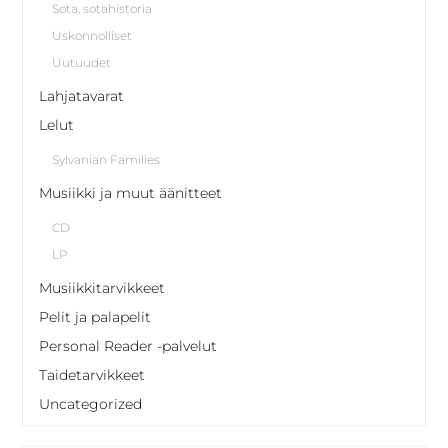
Sota, sotahistoria
Uskonnolliset
Uutuudet
Lahjatavarat
Lelut
Sylvanian Families
Musiikki ja muut äänitteet
CD
LP
Musiikkitarvikkeet
Pelit ja palapelit
Personal Reader -palvelut
Taidetarvikkeet
Uncategorized