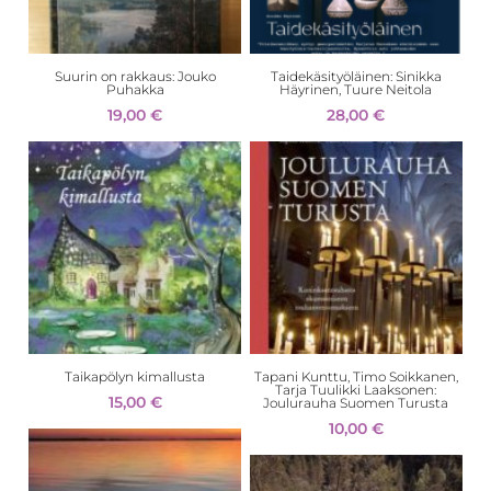
Suurin on rakkaus: Jouko
Taidekäsityöläinen: Sinikka
Puhakka
Häyrinen, Tuure Neitola
19,00
€
28,00
€
Taikapölyn kimallusta
Tapani Kunttu, Timo Soikkanen,
Tarja Tuulikki Laaksonen:
15,00
€
Joulurauha Suomen Turusta
10,00
€