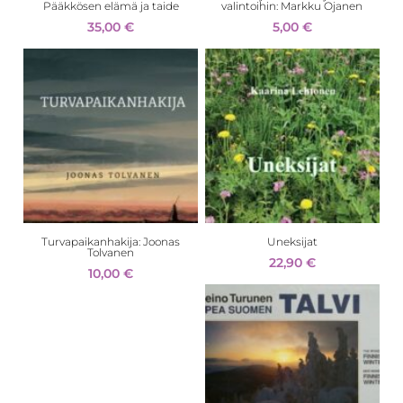
Pääkkösen elämä ja taide
valintoihin: Markku Ojanen
35,00
€
5,00
€
Turvapaikanhakija: Joonas
Uneksijat
Tolvanen
22,90
€
10,00
€