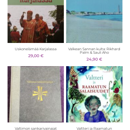
Uskonelämää Karjalassa
Valkean Sannan kulta: Rikhard
Palm & Sauli Aho
29,00
€
24,90
€
Valtimon sankarivainajat
Valtteri ja Raamatun