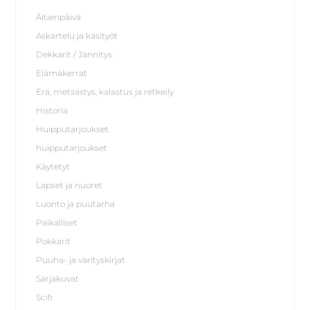
Äitienpäivä
Askartelu ja käsityöt
Dekkarit / Jännitys
Elämäkerrat
Erä, metsästys, kalastus ja retkeily
Historia
Huipputarjoukset
huipputarjoukset
Käytetyt
Lapset ja nuoret
Luonto ja puutarha
Paikalliset
Pokkarit
Puuha- ja värityskirjat
Sarjakuvat
Scifi