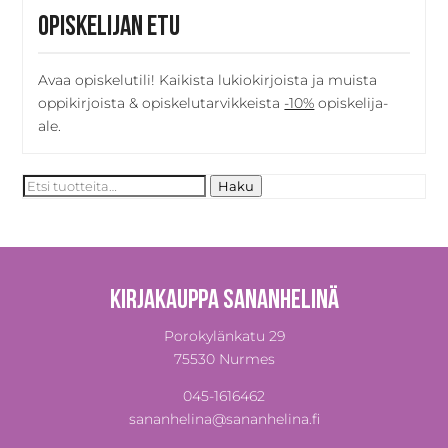
Opiskelijan etu
Avaa opiskelutili! Kaikista lukiokirjoista ja muista
oppikirjoista & opiskelutarvikkeista
-10%
opiskelija-
ale.
Etsi:
Haku
Kirjakauppa Sananhelinä
Porokylänkatu 29
75530 Nurmes
045-1616462
sananhelina@sananhelina.fi