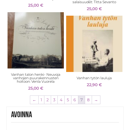
salaisuudet: Titta Sevanto
25,00
€
25,00
€
Vanhan talon henki- Neuvoja
vanhojen puurakennusten
Vanhan tytön lauluja
hoitoon: Venla Vuorela
22,90
€
25,00
€
←
1
2
3
4
5
6
7
8
→
Avoinna