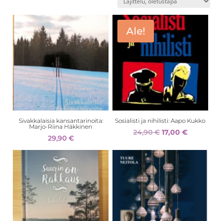
Ale!
Sivakkalaisia kansantarinoita:
Sosialisti ja nihilisti: Aapo Kukko
Marjo-Riina Häkkinen
Alkuperäinen
Nykyinen
24,90
€
17,00
€
29,90
€
hinta
hinta
oli:
on:
24,90 €.
17,00 €.