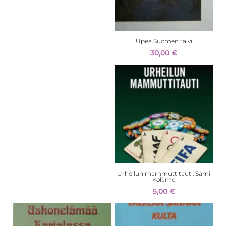
Upea Suomen talvi
30,00
€
Urheilun mammuttitauti: Sami
Kolamo
5,00
€