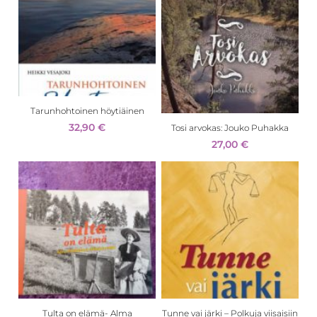
Tarunhohtoinen höytiäinen
32,90
€
Tosi arvokas: Jouko Puhakka
27,00
€
Tulta on elämä- Alma
Tunne vai järki – Polkuja viisaisiin