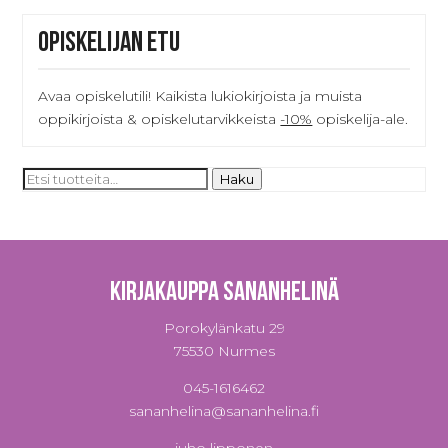
Opiskelijan etu
Avaa opiskelutili! Kaikista lukiokirjoista ja muista
oppikirjoista & opiskelutarvikkeista
-10%
opiskelija-ale.
Etsi:
Haku
Kirjakauppa Sananhelinä
Porokylänkatu 29
75530 Nurmes
045-1616462
sananhelina@sananhelina.fi
juho lipponen