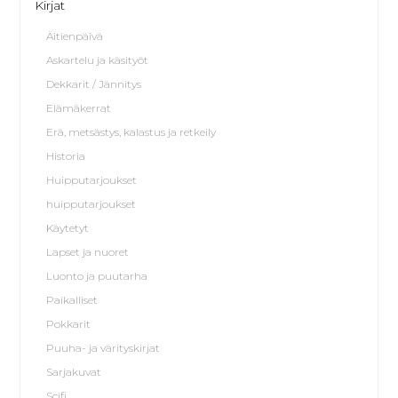
Kirjat
Äitienpäivä
Askartelu ja käsityöt
Dekkarit / Jännitys
Elämäkerrat
Erä, metsästys, kalastus ja retkeily
Historia
Huipputarjoukset
huipputarjoukset
Käytetyt
Lapset ja nuoret
Luonto ja puutarha
Paikalliset
Pokkarit
Puuha- ja värityskirjat
Sarjakuvat
Scifi