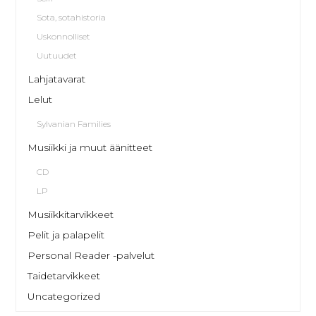
Sota, sotahistoria
Uskonnolliset
Uutuudet
Lahjatavarat
Lelut
Sylvanian Families
Musiikki ja muut äänitteet
CD
LP
Musiikkitarvikkeet
Pelit ja palapelit
Personal Reader -palvelut
Taidetarvikkeet
Uncategorized