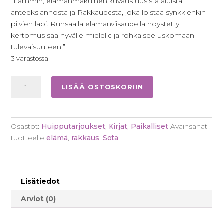
”Lämmin, elämänmakuinen kuvaus uusista aluista,
anteeksiannosta ja Rakkaudesta, joka loistaa synkkienkin
pilvien läpi. Runsaalla elämänviisaudella höystetty
kertomus saa hyvälle mielelle ja rohkaisee uskomaan
tulevaisuuteen.”
3 varastossa
Suurin
LISÄÄ OSTOSKORIIN
on
rakkaus:
Jouko
Osastot:
Huipputarjoukset
,
Kirjat
,
Paikalliset
Avainsanat
Puhakka
tuotteelle
elämä
,
rakkaus
,
Sota
määrä
Lisätiedot
Arviot (0)