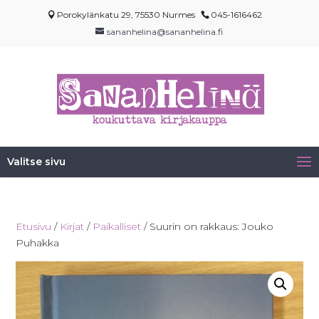
Porokylänkatu 29, 75530 Nurmes
045-1616462
sananhelina@sananhelina.fi
Valitse sivu
Etusivu
/
Kirjat
/
Paikalliset
/ Suurin on rakkaus: Jouko
Puhakka