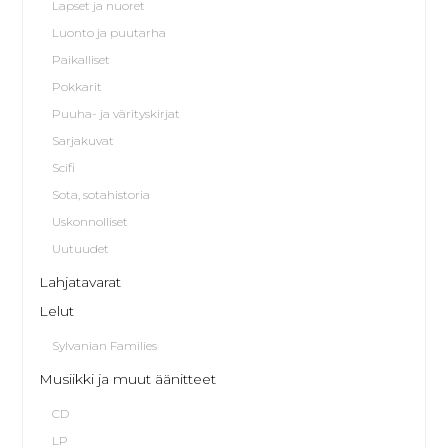
Lapset ja nuoret
Luonto ja puutarha
Paikalliset
Pokkarit
Puuha- ja värityskirjat
Sarjakuvat
Scifi
Sota, sotahistoria
Uskonnolliset
Uutuudet
Lahjatavarat
Lelut
Sylvanian Families
Musiikki ja muut äänitteet
CD
LP