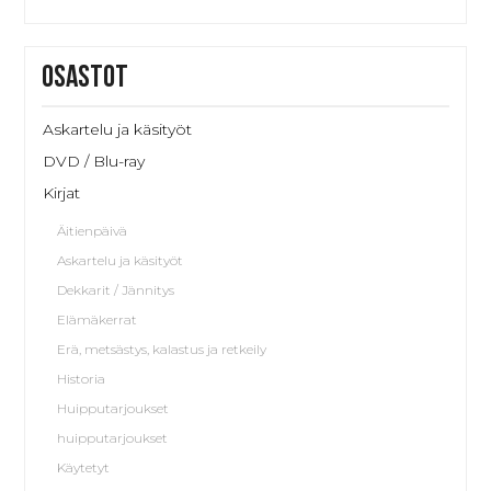
Osastot
Askartelu ja käsityöt
DVD / Blu-ray
Kirjat
Äitienpäivä
Askartelu ja käsityöt
Dekkarit / Jännitys
Elämäkerrat
Erä, metsästys, kalastus ja retkeily
Historia
Huipputarjoukset
huipputarjoukset
Käytetyt