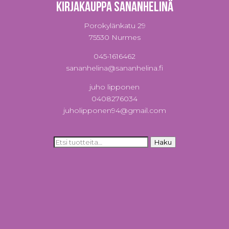
Kirjakauppa Sananhelinä
Porokylänkatu 29
75530 Nurmes
045-1616462
sananhelina@sananhelina.fi
juho lipponen
0408276034
juholipponen94@gmail.com
Etsi:
Haku