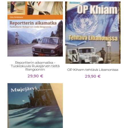
Reportterin aikamatka -
Tuokiokuvia Rukajärven tieltä
Rangooniin
OP Kiham tehtävä Libanonissa
29,90
€
29,90
€