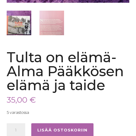
Tulta on elämä-
Alma Pääkkösen
elämä ja taide
35,00
€
5 varastossa
Tulta
LISÄÄ OSTOSKORIIN
on