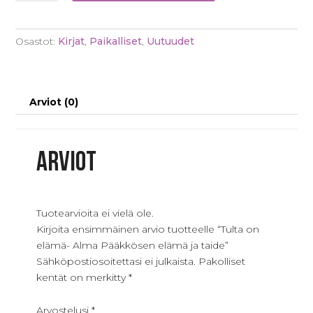
elämä-
Alma
Osastot:
Kirjat
,
Paikalliset
,
Uutuudet
Pääkkösen
elämä
ja
taide
Arviot (0)
määrä
Arviot
Tuotearvioita ei vielä ole.
Kirjoita ensimmäinen arvio tuotteelle “Tulta on
elämä- Alma Pääkkösen elämä ja taide”
Sähköpostiosoitettasi ei julkaista.
Pakolliset
kentät on merkitty
*
Arvostelusi
*