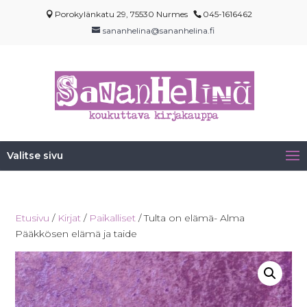
Porokylänkatu 29, 75530 Nurmes
045-1616462
sananhelina@sananhelina.fi
Valitse sivu
Etusivu
/
Kirjat
/
Paikalliset
/ Tulta on elämä- Alma
Pääkkösen elämä ja taide