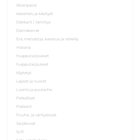
Äitienpäivä
Askartelu ja käsityöt
Dekkarit / Jännitys
Elämäkerrat
Erä, metsästys, kalastus ja retkeily
Historia
Huipputarjoukset
huipputarjoukset
Käytetyt
Lapset ja nuoret
Luonto ja puutarha
Paikalliset
Pokkarit
Puuha- ja värityskirjat
Sarjakuvat
Scifi