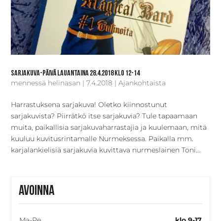
Sarjakuva-päivä lauantaina 28.4.2018 klo 12-14
mennessä
helinasan
|
7.4.2018
|
Ajankohtaista
Harrastuksena sarjakuva! Oletko kiinnostunut
sarjakuvista? Piirrätkö itse sarjakuvia? Tule tapaamaan
muita, paikallisia sarjakuvaharrastajia ja kuulemaan, mitä
kuuluu kuvitusrintamalle Nurmeksessa. Paikalla mm.
karjalankielisiä sarjakuvia kuvittava nurmeslainen Toni...
Avoinna
Ma-Pe
klo 9-17