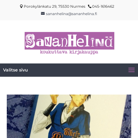
Porokylänkatu 29, 75530 Nurmes
045-1616462
sananhelina@sananhelina.fi
Valitse sivu