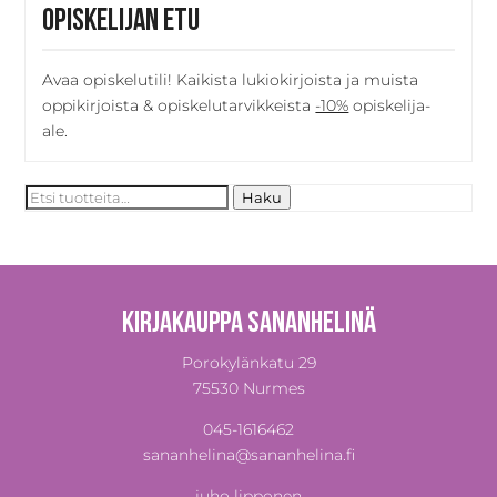
Opiskelijan etu
Avaa opiskelutili! Kaikista lukiokirjoista ja muista
oppikirjoista & opiskelutarvikkeista
-10%
opiskelija-
ale.
Etsi:
Haku
Kirjakauppa Sananhelinä
Porokylänkatu 29
75530 Nurmes
045-1616462
sananhelina@sananhelina.fi
juho lipponen