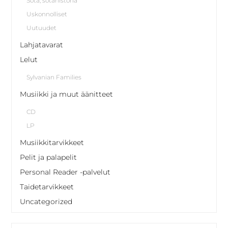
Sota, sotahistoria
Uskonnolliset
Uutuudet
Lahjatavarat
Lelut
Sylvanian Families
Musiikki ja muut äänitteet
CD
LP
Musiikkitarvikkeet
Pelit ja palapelit
Personal Reader -palvelut
Taidetarvikkeet
Uncategorized