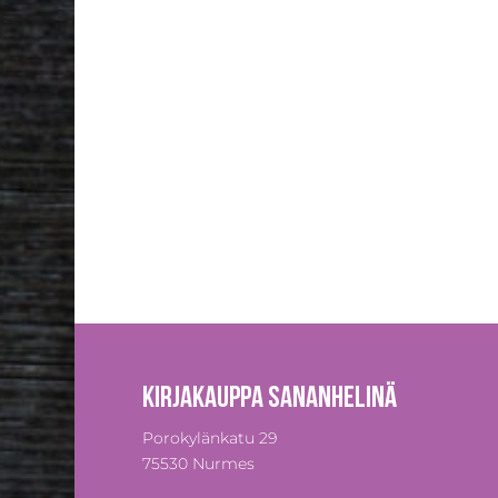
Kirjakauppa Sananhelinä
Porokylänkatu 29
75530 Nurmes