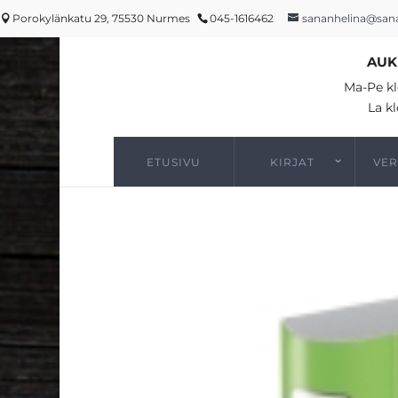
Porokylänkatu 29, 75530 Nurmes
045-1616462
sananhelina@sana
AUK
Ma-Pe kl
La kl
ETUSIVU
KIRJAT
VE