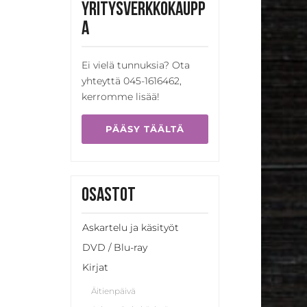
Yritysverkkokaupp
a
Ei vielä tunnuksia? Ota
yhteyttä 045-1616462,
kerromme lisää!
PÄÄSY TÄÄLTÄ
Osastot
Askartelu ja käsityöt
DVD / Blu-ray
Kirjat
Äitienpäivä