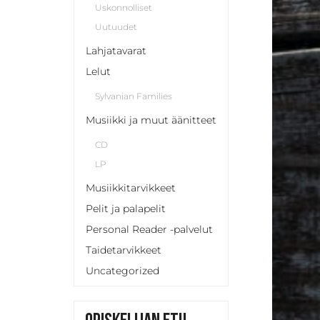
Uskonnolliset
Uutuudet
Lahjatavarat
Lelut
Sylvanian Families
Musiikki ja muut äänitteet
CD
LP
Musiikkitarvikkeet
Pelit ja palapelit
Personal Reader -palvelut
Taidetarvikkeet
Uncategorized