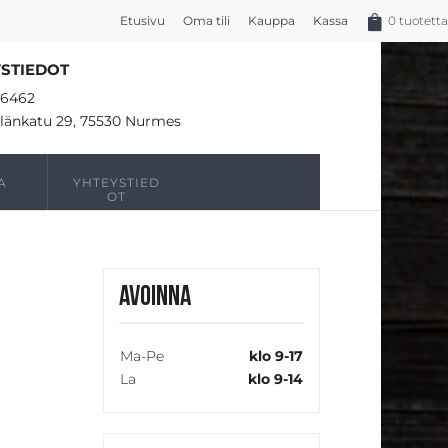
Etusivu
Oma tili
Kauppa
Kassa
0 tuotetta
STIEDOT
16462
länkatu 29, 75530 Nurmes
A
YHTEYSTIED
OT
Avoinna
Ma-Pe
klo 9-17
La
klo 9-14