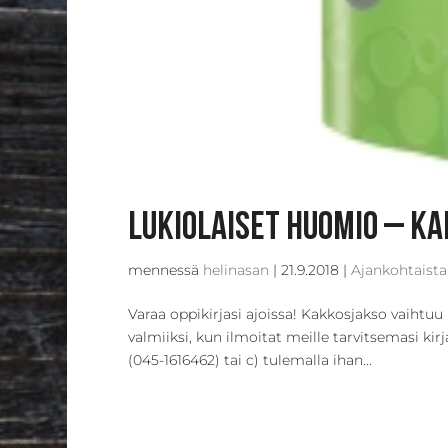
Lukiolaiset huomio – ka
mennessä
helinasan
|
21.9.2018
|
Ajankohtaista
Varaa oppikirjasi ajoissa! Kakkosjakso vaihtu
valmiiksi, kun ilmoitat meille tarvitsemasi ki
(045-1616462) tai c) tulemalla ihan...