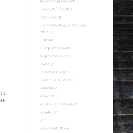
Askartelu ja käsityöt
Dekkarit / Jännitys
Elämäkerrat
Erä, metsästys, kalastus ja
retkeily
Historia
Huipputarjoukset
huipputarjoukset
Käytetyt
Lapset ja nuoret
Luonto ja puutarha
Paikalliset
tisi
Pokkarit
tse
Puuha- ja värityskirjat
Sarjakuvat
Scifi
Sota, sotahistoria