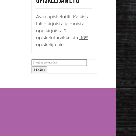
Opiskelijan etu
Avaa opiskelutili! Kaikista
lukiokirjoista ja muista
oppikirjoista &
opiskelutarvikkeista
-10%
opiskelija-ale.
Etsi:
Haku