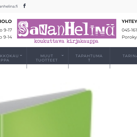
nhelina.fi
IOLO
YHTEY
o 9-17
045-16
o 9-14
Poroky
RKKOKAU
MUUT
TAPAHTUMA
TARIN
PPA
TUOTTEET
T