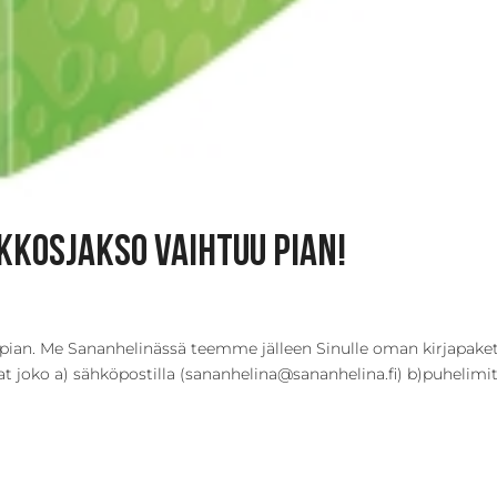
kkosjakso vaihtuu pian!
u pian. Me Sananhelinässä teemme jälleen Sinulle oman kirjapaket
rjat joko a) sähköpostilla (sananhelina@sananhelina.fi) b)puhelimi