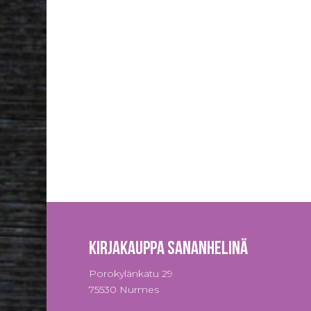
Kirjakauppa Sananhelinä
Porokylänkatu 29
75530 Nurmes