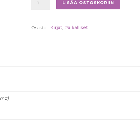
LISÄÄ OSTOSKORIIN
kirkossa
-
kutsuttuna
Osastot:
Kirjat
,
Paikalliset
ihmisten
vierelle
määrä
mma)