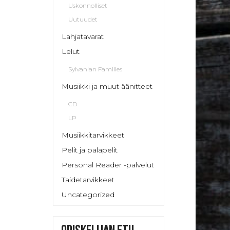
Uskonnolliset
Uutuudet
Lahjatavarat
Lelut
Sylvanian Families
Musiikki ja muut äänitteet
CD
LP
Musiikkitarvikkeet
Pelit ja palapelit
Personal Reader -palvelut
Taidetarvikkeet
Uncategorized