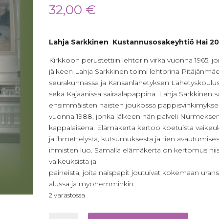
32,00
€
Lahja Sarkkinen Kustannusosakeyhtiö Hai 20
Kirkkoon perustettiin lehtorin virka vuonna 1965, j
jälkeen Lahja Sarkkinen toimi lehtorina Pitäjänmä
seurakunnassa ja Kansanlähetyksen Lähetyskoulu
sekä Kajaanissa sairaalapappina. Lahja Sarkkinen s
ensimmäisten naisten joukossa pappisvihkimyks
vuonna 1988, jonka jälkeen hän palveli Nurmekse
kappalaisena. Elämäkerta kertoo koetuista vaikeuk
ja ihmettelystä, kutsumuksesta ja tien avautumise
ihmisten luo. Samalla elämäkerta on kertomus nii
vaikeuksista ja
paineista, joita naispapit joutuivat kokemaan uran
alussa ja myöhemminkin.
2 varastossa
Naisena