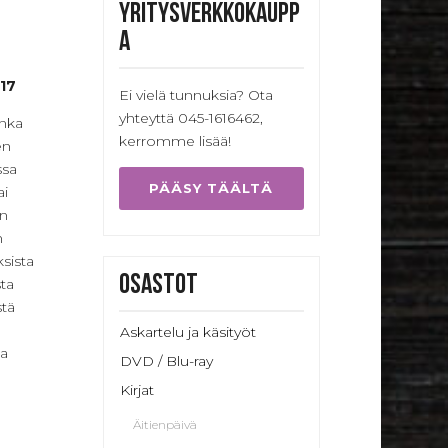
Yritysverkkokaupp
a
17
Ei vielä tunnuksia? Ota
yhteyttä 045-1616462,
onka
kerromme lisää!
en
ssa
PÄÄSY TÄÄLTÄ
ai
en
n
sista
Osastot
sta
stä
Askartelu ja käsityöt
sa
DVD / Blu-ray
Kirjat
Äitienpäivä