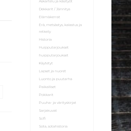
Askartelu ja käsityöt
Dekkarit / Jännitys
Elämäkerrat
Erä, metsästys, kalastus ja
retkeily
Historia
Huipputarjoukset
huipputarjoukset
Käytetyt
Lapset ja nuoret
Luonto ja puutarha
Paikalliset
Pokkarit
Puuha- ja värityskirjat
Sarjakuvat
Scifi
Sota, sotahistoria