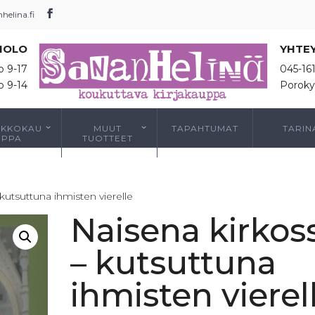
elina.fi
IOLO
YHTE
o 9-17
045-16
o 9-14
Poroky
RKKOKAU
MUUT
TAPAHTUMAT
TARIN
PPA
TUOTTEET
kutsuttuna ihmisten vierelle
Naisena kirkos
– kutsuttuna
ihmisten vierel