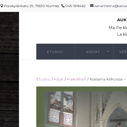
Porokylänkatu 29, 75530 Nurmes
045-1616462
sananhelina@sananh
AUK
Ma-Pe kl
La kl
ETUSIVU
KIRJAT
VE
Etusivu
/
Kirjat
/
Paikalliset
/ Naisena kirkossa – 