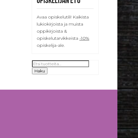
Opiskelijan etu
Avaa opiskelutili! Kaikista
lukiokirjoista ja muista
oppikirjoista &
opiskelutarvikkeista
-10%
opiskelija-ale.
Etsi:
Haku