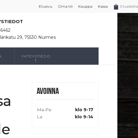
Etusivu
Oma tili
Kauppa
Kassa
0 tuotetta
YSTIEDOT
16462
länkatu 29, 75530 Nurmes
A
YHTEYSTIEDO
T
Avoinna
sa
Ma-Pe
klo 9-17
La
klo 9-14
le