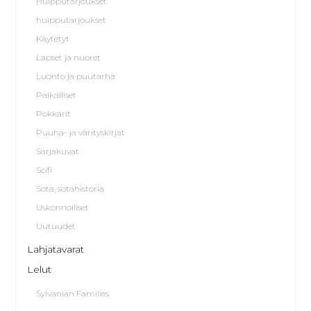
Huipputarjoukset
huipputarjoukset
Käytetyt
Lapset ja nuoret
Luonto ja puutarha
Paikalliset
Pokkarit
Puuha- ja värityskirjat
Sarjakuvat
Scifi
Sota, sotahistoria
Uskonnolliset
Uutuudet
Lahjatavarat
Lelut
Sylvanian Families