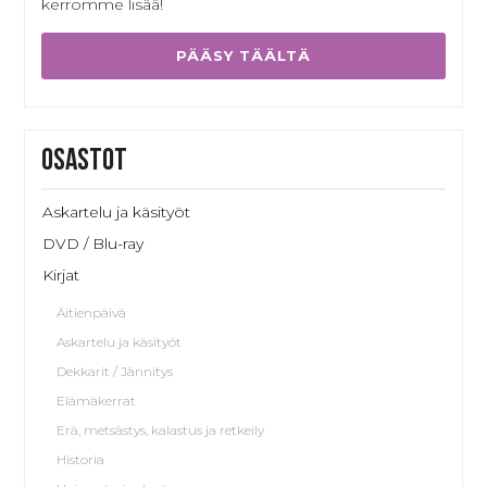
kerromme lisää!
PÄÄSY TÄÄLTÄ
Osastot
Askartelu ja käsityöt
DVD / Blu-ray
Kirjat
Äitienpäivä
Askartelu ja käsityöt
Dekkarit / Jännitys
Elämäkerrat
Erä, metsästys, kalastus ja retkeily
Historia