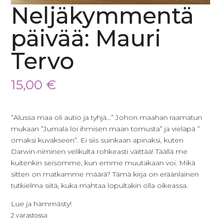
Neljäkymmentä
päivää: Mauri
Tervo
15,00
€
”Alussa maa oli autio ja tyhjä…” Johon maahan raamatun
mukaan ”Jumala loi ihmisen maan tomusta” ja vieläpä ”
omaksi kuvakseen”. Ei siis suinkaan apinaksi, kuten
Darwin-niminen velikulta rohkeasti väittää! Täällä me
kuitenkin seisomme, kun emme muutakaan voi. Mikä
sitten on matkamme määrä? Tämä kirja on eräänlainen
tutkielma siitä, kuka mahtaa lopultakin olla oikeassa.
Lue ja hämmästy!
2 varastossa