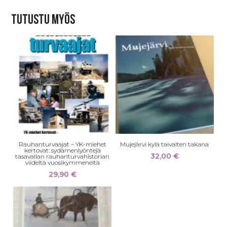
Tutustu myös
Rauhanturvaajat – YK-miehet
Mujejärvi kylä taivalten takana
kertovat: sydämenlyöntejä
32,00
€
tasavallan rauhanturvahistorian
viideltä vuosikymmeneltä
29,90
€