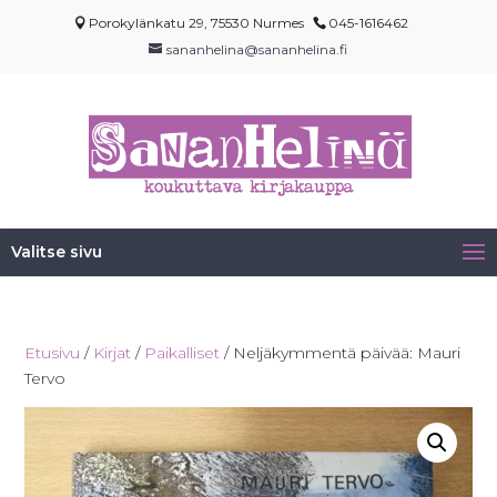
Porokylänkatu 29, 75530 Nurmes
045-1616462
sananhelina@sananhelina.fi
Valitse sivu
Etusivu
/
Kirjat
/
Paikalliset
/ Neljäkymmentä päivää: Mauri
Tervo