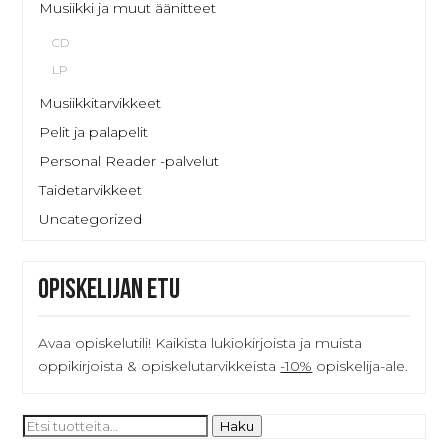
Musiikki ja muut äänitteet
CD
LP
Musiikkitarvikkeet
Pelit ja palapelit
Personal Reader -palvelut
Taidetarvikkeet
Uncategorized
Opiskelijan etu
Avaa opiskelutili! Kaikista lukiokirjoista ja muista
oppikirjoista & opiskelutarvikkeista
-10%
opiskelija-ale.
Etsi:
Haku