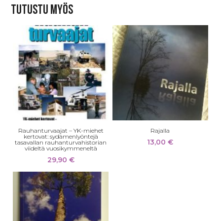
Tutustu myös
Rauhanturvaajat – YK-miehet
Rajalla
kertovat: sydämenlyöntejä
13,00
€
tasavallan rauhanturvahistorian
viideltä vuosikymmeneltä
29,90
€