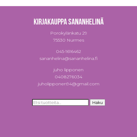
Kirjakauppa Sananhelinä
Porokylänkatu 29
75530 Nurmes
045-1616462
sananhelina@sananhelina.fi
juho lipponen
0408276034
juholipponen94@gmail.com
Etsi:
Haku