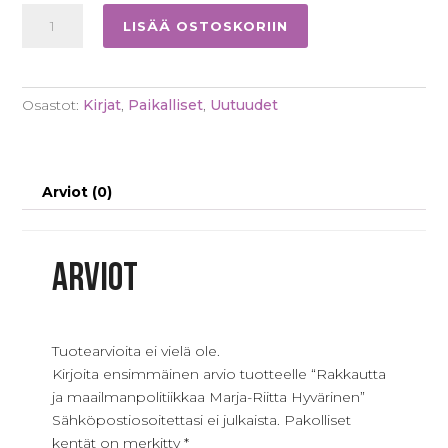
Rakkautta
LISÄÄ OSTOSKORIIN
ja
maailmanpolitiikkaa
Marja-
Osastot:
Kirjat
,
Paikalliset
,
Uutuudet
Riitta
Hyvärinen
määrä
Arviot (0)
Arviot
Tuotearvioita ei vielä ole.
Kirjoita ensimmäinen arvio tuotteelle “Rakkautta
ja maailmanpolitiikkaa Marja-Riitta Hyvärinen”
Sähköpostiosoitettasi ei julkaista.
Pakolliset
kentät on merkitty
*