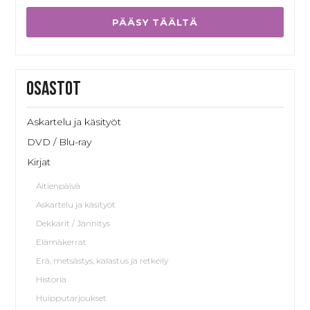
PÄÄSY TÄÄLTÄ
Osastot
Askartelu ja käsityöt
DVD / Blu-ray
Kirjat
Äitienpäivä
Askartelu ja käsityöt
Dekkarit / Jännitys
Elämäkerrat
Erä, metsästys, kalastus ja retkeily
Historia
Huipputarjoukset