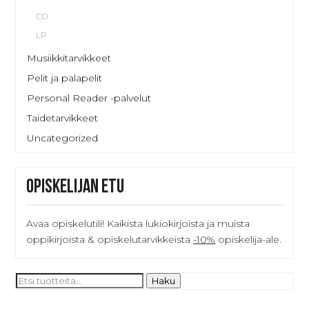
CD
LP
Musiikkitarvikkeet
Pelit ja palapelit
Personal Reader -palvelut
Taidetarvikkeet
Uncategorized
Opiskelijan etu
Avaa opiskelutili! Kaikista lukiokirjoista ja muista
oppikirjoista & opiskelutarvikkeista
-10%
opiskelija-ale.
Etsi:
Haku