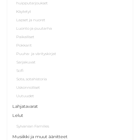
huipputarjoukset
Käytetyt
Lapset ja nuoret
Luonto ja puutarha
Paikalliset
Pokkarit
Puuha- ja värityskirjat
Sarjakuvat
Scifi
Sota, sotahistoria
Uskonnolliset
Uutuudet
Lahjatavarat
Lelut
Sylvanian Families
Musiikki ja muut äänitteet