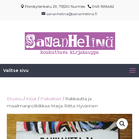
Porokylänkatu 29, 75530 Nurmes
045-1616462
sananhelina@sananhelina.fi
Valitse sivu
Etusivu
/
Kirjat
/
Paikalliset
/ Rakkautta ja
maailmanpolitiikkaa Marja-Riitta Hyvärinen