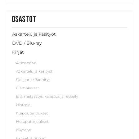
Osastot
Askartelu ja käsityöt
DVD / Blu-ray
Kirjat
Äitienpäivä
Askartelu ja käsityöt
Dekkarit / Jännitys
Elämäkerrat
Erä, metsästys, kalastus ja retkeily
Historia
huipputarjoukset
Huipputarjoukset
Käytetyt
Lapset ja nuoret