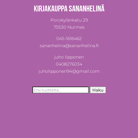
Kirjakauppa Sananhelinä
Porokylänkatu 29
75530 Nurmes
045-1616462
sananhelina@sananhelina.fi
juho lipponen
0408276034
juholipponen94@gmail.com
Etsi:
Haku