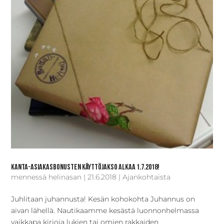
Kanta-asiakasbonusten käyttöjakso alkaa 1.7.2018!
mennessä
helinasan
|
21.6.2018
|
Ajankohtaista
Juhlitaan juhannusta! Kesän kohokohta Juhannus on
aivan lähellä. Nautikaamme kesästä luonnonhelmassa
vaikkapa kirjoja lukien tai omien rakkaiden