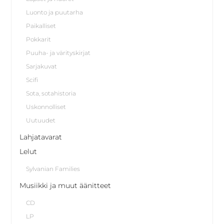
Luonto ja puutarha
Paikalliset
Pokkarit
Puuha- ja värityskirjat
Sarjakuvat
Scifi
Sota, sotahistoria
Uskonnolliset
Uutuudet
Lahjatavarat
Lelut
Sylvanian Families
Musiikki ja muut äänitteet
CD
LP