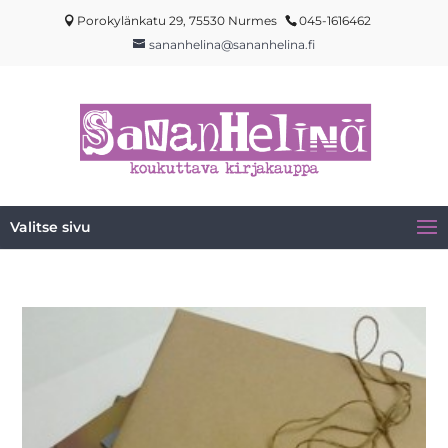
Porokylänkatu 29, 75530 Nurmes
045-1616462
sananhelina@sananhelina.fi
Valitse sivu