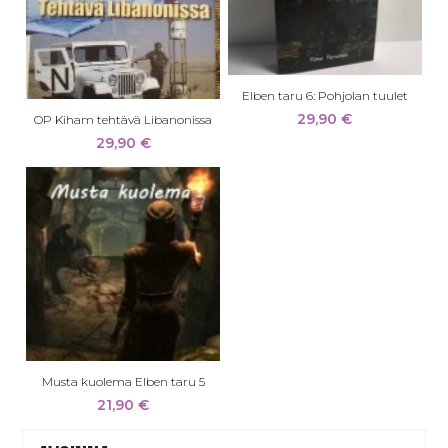
Elben taru 6: Pohjolan tuulet
29,90
€
OP Kiham tehtävä Libanonissa
29,90
€
Musta kuolema Elben taru 5
21,90
€