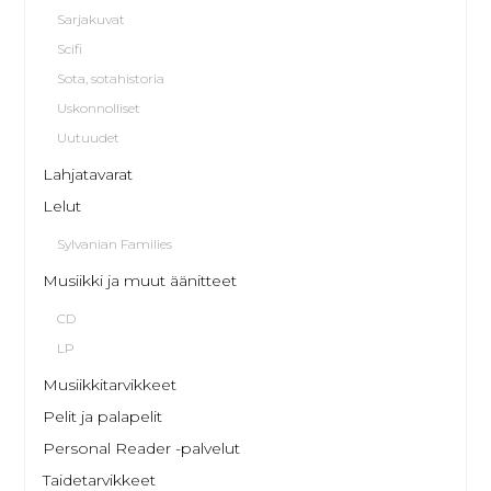
Sarjakuvat
Scifi
Sota, sotahistoria
Uskonnolliset
Uutuudet
Lahjatavarat
Lelut
Sylvanian Families
Musiikki ja muut äänitteet
CD
LP
Musiikkitarvikkeet
Pelit ja palapelit
Personal Reader -palvelut
Taidetarvikkeet