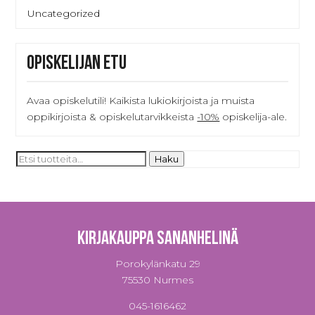
Uncategorized
Opiskelijan etu
Avaa opiskelutili! Kaikista lukiokirjoista ja muista
oppikirjoista & opiskelutarvikkeista
-10%
opiskelija-ale.
Etsi:
Haku
Kirjakauppa Sananhelinä
Porokylänkatu 29
75530 Nurmes
045-1616462