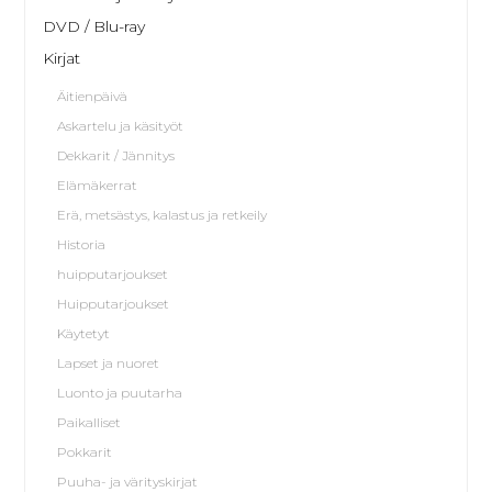
DVD / Blu-ray
Kirjat
Äitienpäivä
Askartelu ja käsityöt
Dekkarit / Jännitys
Elämäkerrat
Erä, metsästys, kalastus ja retkeily
Historia
huipputarjoukset
Huipputarjoukset
Käytetyt
Lapset ja nuoret
Luonto ja puutarha
Paikalliset
Pokkarit
Puuha- ja värityskirjat