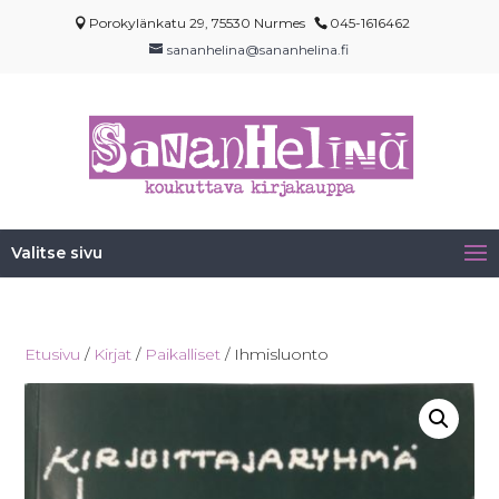
Porokylänkatu 29, 75530 Nurmes
045-1616462
sananhelina@sananhelina.fi
Valitse sivu
Etusivu
/
Kirjat
/
Paikalliset
/ Ihmisluonto