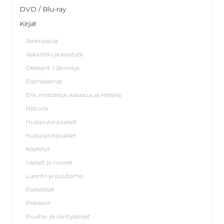
DVD / Blu-ray
Kirjat
Äitienpäivä
Askartelu ja käsityöt
Dekkarit / Jännitys
Elämäkerrat
Erä, metsästys, kalastus ja retkeily
Historia
Huipputarjoukset
huipputarjoukset
Käytetyt
Lapset ja nuoret
Luonto ja puutarha
Paikalliset
Pokkarit
Puuha- ja värityskirjat