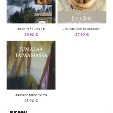
Sinibaretit tulen alla
Jos näkisi sen hiljaisuuden
29,90
€
27,90
€
Jumalaa tapaamassa
25,00
€