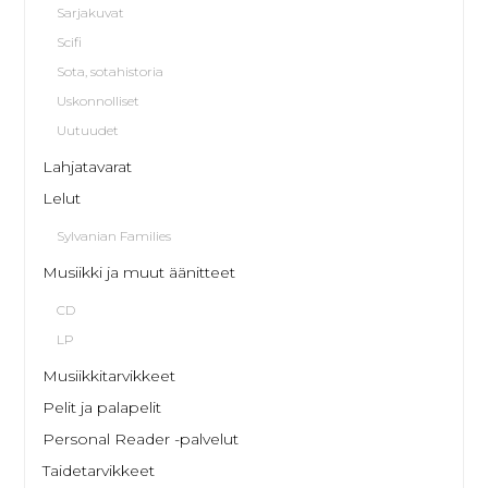
Sarjakuvat
Scifi
Sota, sotahistoria
Uskonnolliset
Uutuudet
Lahjatavarat
Lelut
Sylvanian Families
Musiikki ja muut äänitteet
CD
LP
Musiikkitarvikkeet
Pelit ja palapelit
Personal Reader -palvelut
Taidetarvikkeet