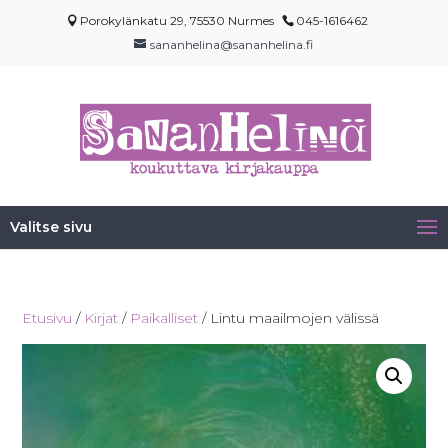
Porokylänkatu 29, 75530 Nurmes
045-1616462
sananhelina@sananhelina.fi
Valitse sivu
Etusivu
/
Kirjat
/
Paikalliset
/ Lintu maailmojen välissä