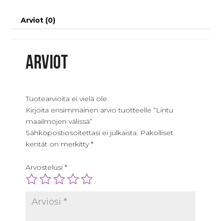
Arviot (0)
Arviot
Tuotearvioita ei vielä ole.
Kirjoita ensimmäinen arvio tuotteelle “Lintu
maailmojen välissä”
Sähköpostiosoitettasi ei julkaista.
Pakolliset
kentät on merkitty
*
Arvostelusi
*