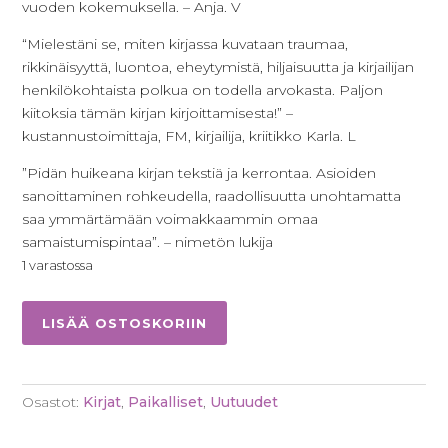
vuoden kokemuksella. – Anja. V
“Mielestäni se, miten kirjassa kuvataan traumaa,
rikkinäisyyttä, luontoa, eheytymistä, hiljaisuutta ja kirjailijan
henkilökohtaista polkua on todella arvokasta. Paljon
kiitoksia tämän kirjan kirjoittamisesta!” –
kustannustoimittaja, FM, kirjailija, kriitikko Karla. L
”Pidän huikeana kirjan tekstiä ja kerrontaa. Asioiden
sanoittaminen rohkeudella, raadollisuutta unohtamatta
saa ymmärtämään voimakkaammin omaa
samaistumispintaa”. – nimetön lukija
1 varastossa
Lintu
LISÄÄ OSTOSKORIIN
maailmojen
välissä
määrä
Osastot:
Kirjat
,
Paikalliset
,
Uutuudet