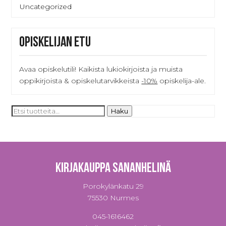
Uncategorized
Opiskelijan etu
Avaa opiskelutili! Kaikista lukiokirjoista ja muista
oppikirjoista & opiskelutarvikkeista
-10%
opiskelija-ale.
Etsi:
Haku
Kirjakauppa Sananhelinä
Porokylänkatu 29
75530 Nurmes
045-1616462