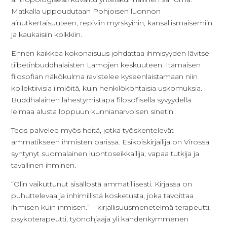
Matkalla uppoudutaan Pohjoisen luonnon
ainutkertaisuuteen, repiviin myrskyihin, kansallismaisemiin
ja kaukaisiin kolkkiin.
Ennen kaikkea kokonaisuus johdattaa ihmisyyden lävitse
tiibetinbuddhalaisten Lamojen keskuuteen. Itämaisen
filosofian näkökulma ravistelee kyseenlaistamaan niin
kollektiivisia ilmiöitä, kuin henkilökohtaisia uskomuksia.
Buddhalainen lähestymistapa filosofisella syvyydellä
leimaa alusta loppuun kunnianarvoisen sinetin.
Teos palvelee myös heitä, jotka työskentelevät
ammatikseen ihmisten parissa. Esikoiskirjailija on Virossa
syntynyt suomalainen luontoseikkailija, vapaa tutkija ja
tavallinen ihminen.
“Olin vaikuttunut sisällöstä ammatillisesti. Kirjassa on
puhuttelevaa ja inhimillistä kosketusta, joka tavoittaa
ihmisen kuin ihmisen.” – kirjallisuusmenetelmä terapeutti,
psykoterapeutti, työnohjaaja yli kahdenkymmenen