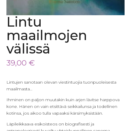
Lintu
maailmojen
välissä
39,00
€
Lintujen sanotaan olevan viestintuojia tuonpuoleisesta
maailmasta…
Ihminen on paljon muutakin kuin arjen lävitse harppova
kone. Hänen on vain etsittävä seikkailunsa ja todellinen
kotinsa, jos aikoo tulla vapaaksi kärsimyksistään.
Läpileikkaava esikoisteos on biografisesti ja
antropologisesti kuvailtu yhteiskunnallinen sanoma.