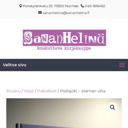
Porokylänkatu 29, 75530 Nurmes
045-1616462
sananhelina@sananhelina.fi
Valitse sivu
Etusivu
/
Kirjat
/
Paikalliset
/ Pielisjoki – elämän virta