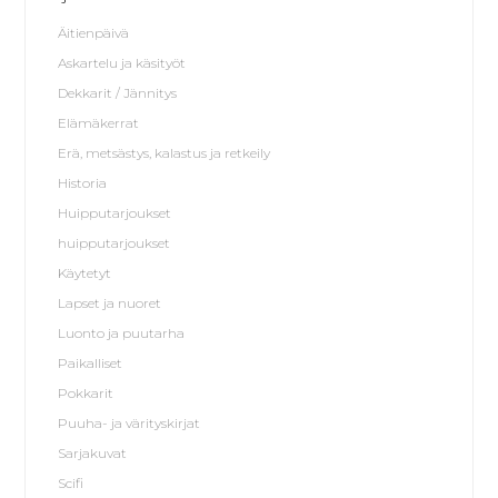
Äitienpäivä
Askartelu ja käsityöt
Dekkarit / Jännitys
Elämäkerrat
Erä, metsästys, kalastus ja retkeily
Historia
Huipputarjoukset
huipputarjoukset
Käytetyt
Lapset ja nuoret
Luonto ja puutarha
Paikalliset
Pokkarit
Puuha- ja värityskirjat
Sarjakuvat
Scifi