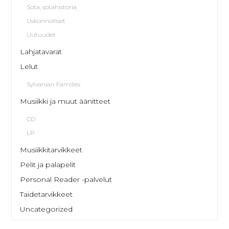
Sota, sotahistoria
Uskonnolliset
Uutuudet
Lahjatavarat
Lelut
Sylvanian Families
Musiikki ja muut äänitteet
CD
LP
Musiikkitarvikkeet
Pelit ja palapelit
Personal Reader -palvelut
Taidetarvikkeet
Uncategorized