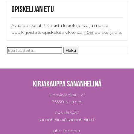
Opiskelijan etu
Avaa opiskelutili! Kaikista lukiokirjoista ja muista
oppikirjoista & opiskelutarvikkeista
-10%
opiskelija-ale.
Etsi:
Haku
Kirjakauppa Sananhelinä
Porokylänkatu 29
75530 Nurmes
045-1616462
sananhelina@sananhelina.fi
juho lipponen