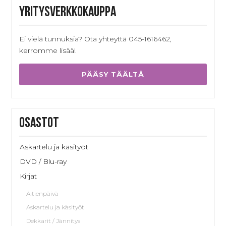
Yritysverkkokauppa
Ei vielä tunnuksia? Ota yhteyttä 045-1616462,
kerromme lisää!
PÄÄSY TÄÄLTÄ
Osastot
Askartelu ja käsityöt
DVD / Blu-ray
Kirjat
Äitienpäivä
Askartelu ja käsityöt
Dekkarit / Jännitys