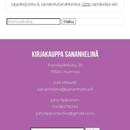
oppikirjoista & opiskelutarvikkeista
-10%
opiskelija-ale.
Etsi:
Haku
Kirjakauppa Sananhelinä
Porokylänkatu 29
75530 Nurmes
045-1616462
sananhelina@sananhelina.fi
juho lipponen
0408276034
juholipponen94@gmail.com