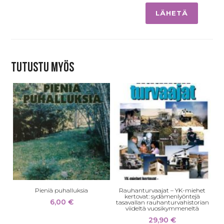
Tutustu myös
Pieniä puhalluksia
Rauhanturvaajat – YK-miehet
kertovat: sydämenlyöntejä
6,00
€
tasavallan rauhanturvahistorian
viideltä vuosikymmeneltä
29,90
€