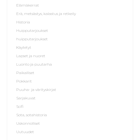
Elämäkerrat
Erä, metsästys, kalastus ja retkeily
Historia
Huipputarjoukset
huipputarjoukset
Käytetyt
Lapset ja nuoret
Luonto ja puutarha
Paikalliset
Pokkarit
Puuha- ja värityskirjat
Sarjakuvat
Scifi
Sota, sotahistoria
Uskonnolliset
Uutuudet