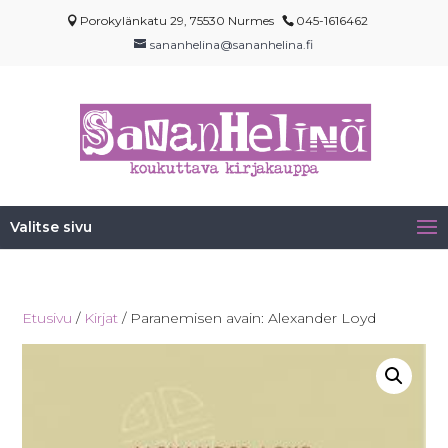
Porokylänkatu 29, 75530 Nurmes
045-1616462
sananhelina@sananhelina.fi
Valitse sivu
Etusivu
/
Kirjat
/ Paranemisen avain: Alexander Loyd