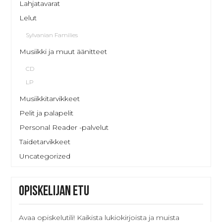
Lahjatavarat
Lelut
Sylvanian Families
Musiikki ja muut äänitteet
CD
LP
Musiikkitarvikkeet
Pelit ja palapelit
Personal Reader -palvelut
Taidetarvikkeet
Uncategorized
Opiskelijan etu
Avaa opiskelutili! Kaikista lukiokirjoista ja muista