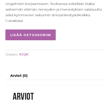
ongelmien korjaamiseen. Teoksessa esitellään lisäksi
seitsemän elämän, terveyden ja menestyksen salaisuutta
sekä kymmenen sekunnin stressinlievitystekniikka.
1 varastossa
Paranemisen
LISÄÄ OSTOSKORIIN
avain:
Alexander
Loyd
Osasto:
Kirjat
määrä
Arviot (0)
Arviot