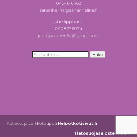
045-1616462
sananhelina@sananhelina.fi
juho lipponen
0408276034
juholipponen94@gmail.com
Etsi:
Haku
Kotisivut ja verkkokauppa
Helpotkotisivut.fi
Tietosuojaseloste
© 2017