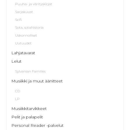
Puuha- ja värityskirjat
Sarjakuvat
Scifi
Sota, sotahistoria
Uskonnolliset
Uutuudet
Lahjatavarat
Lelut
Sylvanian Families
Musiikki ja muut äänitteet
CD
LP
Musiikkitarvikkeet
Pelit ja palapelit
Personal Reader -palvelut