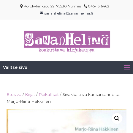
Porokylänkatu 29, 75530 Nurmes
045-1616462
sananhelina@sananhelina.fi
Valitse sivu
Etusivu
/
Kirjat
/
Paikalliset
/ Sivakkalaisia kansantarinoita:
Marjo-Riina Häkkinen