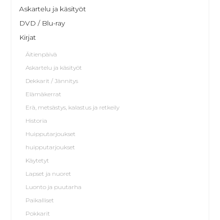
Askartelu ja käsityöt
DVD / Blu-ray
Kirjat
Äitienpäivä
Askartelu ja käsityöt
Dekkarit / Jännitys
Elämäkerrat
Erä, metsästys, kalastus ja retkeily
Historia
Huipputarjoukset
huipputarjoukset
Käytetyt
Lapset ja nuoret
Luonto ja puutarha
Paikalliset
Pokkarit