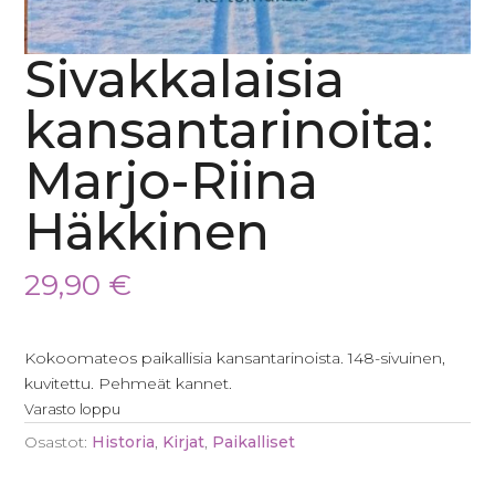
Sivakkalaisia
kansantarinoita:
Marjo-Riina
Häkkinen
29,90
€
Kokoomateos paikallisia kansantarinoista. 148-sivuinen,
kuvitettu. Pehmeät kannet.
Varasto loppu
Osastot:
Historia
,
Kirjat
,
Paikalliset