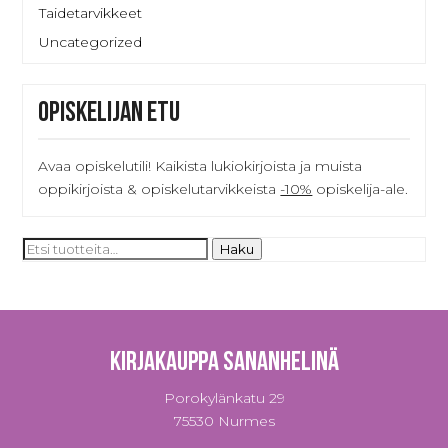
Taidetarvikkeet
Uncategorized
Opiskelijan etu
Avaa opiskelutili! Kaikista lukiokirjoista ja muista
oppikirjoista & opiskelutarvikkeista
-10%
opiskelija-ale.
Etsi:
Haku
Kirjakauppa Sananhelinä
Porokylänkatu 29
75530 Nurmes